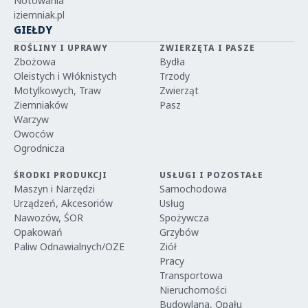
Notowania
iziemniak.pl
GIEŁDY
ROŚLINY I UPRAWY
ZWIERZĘTA I PASZE
Zbożowa
Bydła
Oleistych i Włóknistych
Trzody
Motylkowych, Traw
Zwierząt
Ziemniaków
Pasz
Warzyw
Owoców
Ogrodnicza
ŚRODKI PRODUKCJI
USŁUGI I POZOSTAŁE
Maszyn i Narzędzi
Samochodowa
Urządzeń, Akcesoriów
Usług
Nawozów, ŚOR
Spożywcza
Opakowań
Grzybów
Paliw Odnawialnych/OZE
Ziół
Pracy
Transportowa
Nieruchomości
Budowlana, Opału