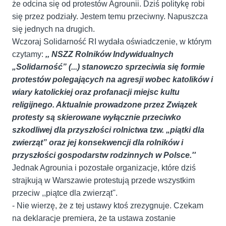
że odcina się od protestów Agrounii. Dziś politykę robi
się przez podziały. Jestem temu przeciwny. Napuszcza
się jednych na drugich.
Wczoraj Solidarność RI wydała oświadczenie, w którym
czytamy:
,, NSZZ Rolników Indywidualnych
„Solidarność” (...) stanowczo sprzeciwia się formie
protestów polegających na agresji wobec katolików i
wiary katolickiej oraz profanacji miejsc kultu
religijnego. Aktualnie prowadzone przez Związek
protesty są skierowane wyłącznie przeciwko
szkodliwej dla przyszłości rolnictwa tzw. „piątki dla
zwierząt” oraz jej konsekwencji dla rolników i
przyszłości gospodarstw rodzinnych w Polsce.''
Jednak Agrounia i pozostałe organizacje, które dziś
strajkują w Warszawie protestują przede wszystkim
przeciw ,,piątce dla zwierząt''.
- Nie wierzę, że z tej ustawy ktoś zrezygnuje. Czekam
na deklaracje premiera, że ta ustawa zostanie