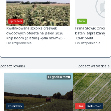
Sprzedam
Kupię
Kwalifikowana szkółka drzewek
Firma Słowik Onions z
owocowych ofereta na jesień 2026
kisten. zapraszamy do
Knip boom (2 letnie) -gala m9/m26 -
726015688
golden m9 -jeronimo m9/m26 -mutsu
Do uzgodnienia
Do uzgodnienia
m9 -paulared m9/m2
Zobacz również
Zobacz wszystkie
13 godzin temu
Rolnictwo
Pilne
Rolnictwo