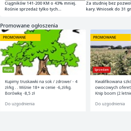
Ciągników 141-200 KM o 43% mniej.
Za studnię bez pozwol
Rośnie sprzedaż tylko tych
kary. Wniosek do 31 gr
najmniejszych
Promowane ogłoszenia
PROMOWANE
PROMOWANE
Kupię
Sprzedam
Kupimy truskawki na sok / zdrowe/ - 4
Kwalifikowana szkół
zł/kg . . Wiśnie 18+ w cenie -6,zł/kg.
owocowych ofereta 
Borówkę -8,5 zł
Knip boom (2 letnie
golden m9 -jeroni
Do uzgodnienia
Do uzgodnienia
m9 -paulared m9/m