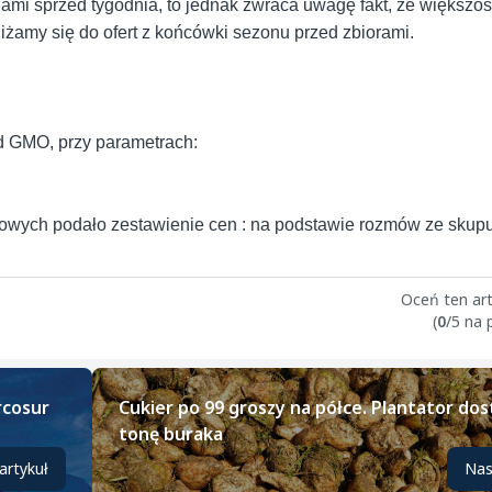
ami sprzed tygodnia, to jednak zwraca uwagę fakt, że większo
iżamy się do ofert z końcówki sezonu przed zbiorami.
d GMO, przy parametrach:
owych podało zestawienie cen : na podstawie rozmów ze skupu
Oceń ten art
(
0
/5 na
rcosur
Cukier po 99 groszy na półce. Plantator dos
tonę buraka
artykuł
Nas