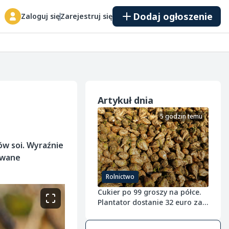
Dodaj ogłoszenie
Zaloguj się
Zarejestruj się
Artykuł dnia
5 godzin temu
w soi. Wyraźnie
owane
Rolnictwo
Cukier po 99 groszy na półce.
Plantator dostanie 32 euro za
tonę buraka