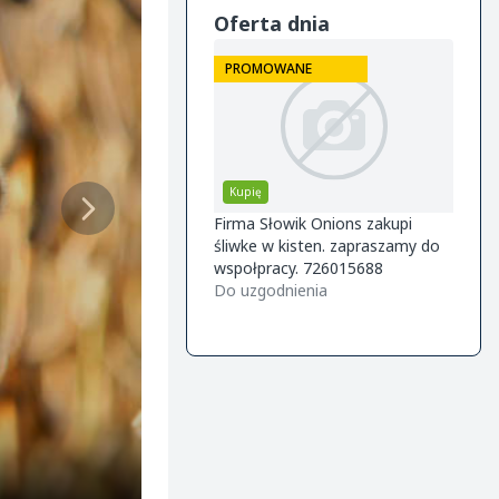
Oferta dnia
ROMOWANE
PROMOWANE
przedam
Kupię
Kupi
lifikowana szkółka drzewek
Firma Słowik Onions zakupi
Szuka
cowych ofereta na jesień
śliwke w kisten. zapraszamy do
żółte
6 Knip boom (2 letnie) -gala
wspołpracy. 726015688
współ
m26 -golden m9 -jeronimo
uzgodnienia
Do uzgodnienia
czysty
1400,
m26 -mutsu m9 -paulared
magaz
Do ne
/m2
regul