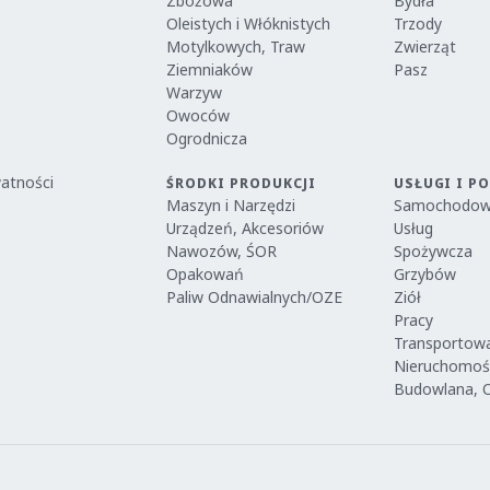
Zbożowa
Bydła
Oleistych i Włóknistych
Trzody
Motylkowych, Traw
Zwierząt
Ziemniaków
Pasz
Warzyw
Owoców
Ogrodnicza
watności
ŚRODKI PRODUKCJI
USŁUGI I P
Maszyn i Narzędzi
Samochodo
Urządzeń, Akcesoriów
Usług
Nawozów, ŚOR
Spożywcza
Opakowań
Grzybów
Paliw Odnawialnych/OZE
Ziół
Pracy
Transportow
Nieruchomoś
Budowlana, 