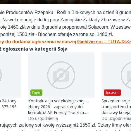
e Producentów Rzepaku i Roślin Białkowych na dzień 8 grudni
ł/t. Nawet nieugięte do tej pory Zamojskie Zakłady Zbożowe w 
kwotę 1460 zł/t w dniu 8 grudnia proponował Solarcorn. W zestaw
niżej 1500 zł/t - Biochem oferuje za tonę soi 1480 zł.
y do dodania ogłoszenia w naszej
Giełdzie soi –
TUTAJ>>>
 ogłoszenia w kategorii
Soja
Kupię
Sprzedam
.24 tony .
Kontraktacja soi ekologicznej -
Sprzedam soje
 575 195
zbiory 2026 - zapraszamy do
transportem,t
kontaktu! AP Energy Tłocznia
dostawy koleja
Olejów Roślinnych rozpoczyna
Do uzgodnienia
Ukraina
Do uzgodnieni
kontraktację ekologicznego ziar
rujących za tonę soi kwotę wyższą niż 1550 zł. Cztery firmy ofe