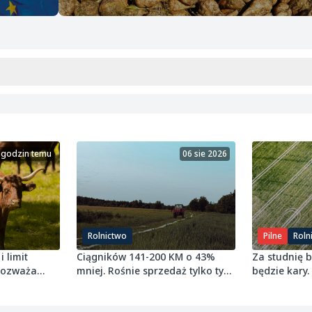
 godzin temu
06 sie 2026
Rolnictwo
Pilne
Roln
i limit
Ciągników 141-200 KM o 43%
Za studnię 
 rozważa
mniej. Rośnie sprzedaż tylko tych
będzie kary.
najmniejszych
grudnia 2027