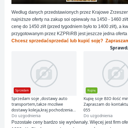
Według danych przedstawionych przez Krajowe Zrzeszeni
najniższe oferty na zakup soi opiewały na 1450 - 1460 z
cenę do 1450 zł/t (przed tygodniem było to 1400 zł/t), a 
przygotowanym przez KZPRiRB jest jeszcze jedna oferta po
Chcesz sprzedaćsprzedać lub kupić soję? Zapraszam
Sprawdź
Sprzedam
Kupię
Sprzedam soje ,dostawy auto
Kupię soje BIO ilość min
transportem,takze mozliwe
Zapraszam do kontaktu
dostawy koleja,kraj pochodzenia
055
Ukraina
Do uzgodnienia
Do uzgodnienia
Pozostałe ceny bardzo się wyrównały. Więcej jest firm ofe