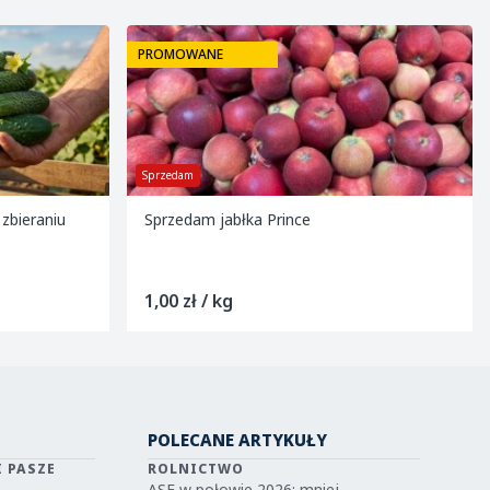
PROMOWANE
Kupię
Kupię kalafior , jakość marketowa .
Pakowane w łuszczkę po 6 sztuk (9kg)
Do uzgodnienia
POLECANE ARTYKUŁY
I PASZE
ROLNICTWO
ASF w połowie 2026: mniej