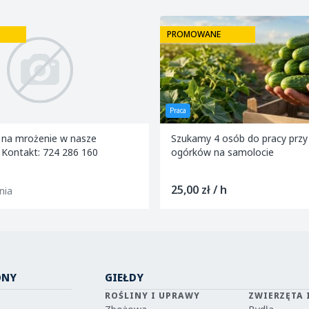
E
PROMOWANE
Sprzedam
 osób do pracy przy zbieraniu
Sprzedam jabłka Prince
a samolocie
/ h
1,00 zł / kg
ONY
GIEŁDY
ROŚLINY I UPRAWY
ZWIERZĘTA 