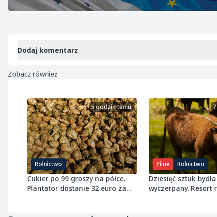
Dodaj komentarz
Zobacz również
5 godzin temu
7
Rolnictwo
Pilne
Rolnictwo
Cukier po 99 groszy na półce.
Dziesięć sztuk bydła 
Plantator dostanie 32 euro za
wyczerpany. Resort
tonę buraka
próg 8 ton wołowiny