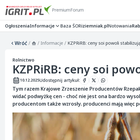
Premium
Forum
Ogłoszenia
Informacje
Baza ŚOR
iziemniak.pl
Notowania
Rab
Wróć
/
/
/
Informacje
KZPRiRB: ceny soi powoli stabilizują
Rolnictwo
KZPRiRB: ceny soi powol
Udostępnij artykuł
:
10.12.2025
Tym razem Krajowe Zrzeszenie Producentów Rzepaku 
widać podwyżkę cen - choć nie jest ona bardzo wysok
producentom także wzrosły. producenci mają więc 