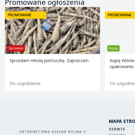
Promowane ogłoszenia
PROMOWANE
PROMOWAN
Kupię
Praca
Kupię Wiśnie na mrożenie w nasze
Szukamy 4
opakowanie. Kontakt: 724 286 160
ogórków n
25,00 zł 
Do uzgodnienia
MAPA STR
SERWIS
INTERNETOWA GIEŁDA ROLNA I