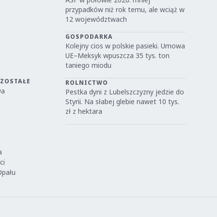
przypadków niż rok temu, ale wciąż w
12 województwach
GOSPODARKA
Kolejny cios w polskie pasieki. Umowa
UE–Meksyk wpuszcza 35 tys. ton
taniego miodu
OZOSTAŁE
ROLNICTWO
wa
Pestka dyni z Lubelszczyzny jedzie do
Styrii. Na słabej glebie nawet 10 tys.
zł z hektara
a
ci
Opału