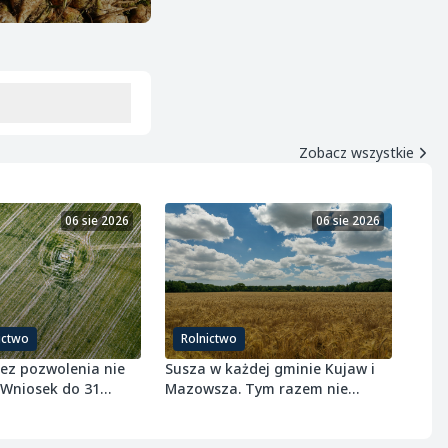
Zobacz wszystkie
06 sie 2026
06 sie 2026
ictwo
Rolnictwo
bez pozwolenia nie
Susza w każdej gminie Kujaw i
 Wniosek do 31
Mazowsza. Tym razem nie
 r.
ominęła ozimin