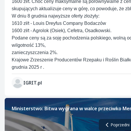
1600 zł/t. Choć ceny maksymalne są porównywalne z cen
skupujących aktualizuje ceny w górę, co powoduje, że zbl
W dniu 8 grudnia najwyższe oferty złożyły:
1610 zł/t - Louis Dreyfus Company Bodaczów
1600 zł/t - Agrolok (Osiek), Cefetra, Osadkowski.
Podane ceny są za soję pochodzenia polskiego, wolną o
wilgotność 13%,
zanieczyszczenia 2%.
Krajowe Zrzeszenie Producentów Rzepaku i Roślin Białk
grudnia 2025 r .
IGRIT.pl
Ministerstwo: Bitwa wygrana w walce przeciwko Me
Poprzedni 