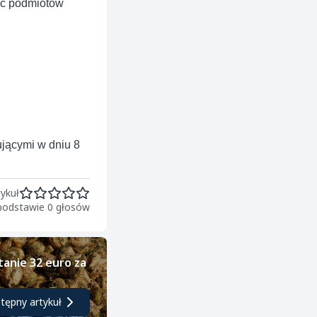
ść podmiotów
jącymi w dniu 8
ykuł
 podstawie 0 głosów
tanie 32 euro za
tępny artykuł