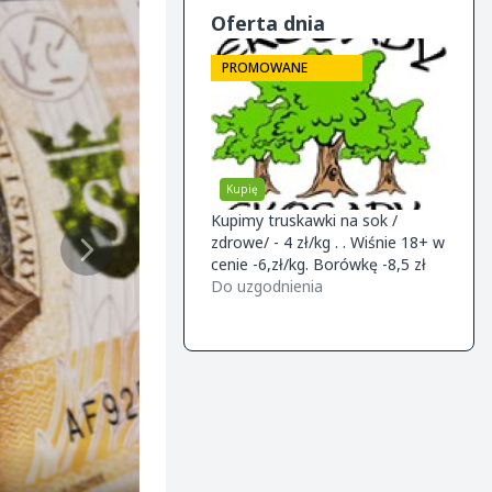
Oferta dnia
ROMOWANE
PROMOWANE
PRO
upię
Sprzedam
Kupi
kawki na sok /
Kwalifikowana szkółka drzewek
Firma
/ - 4 zł/kg . . Wiśnie 18+ w
owocowych ofereta na jesień
śliwke
ie -6,zł/kg. Borówkę -8,5 zł
2026 Knip boom (2 letnie) -gala
wspoł
uzgodnienia
m9/m26 -golden m9 -jeronimo
Do uzgodnienia
Do uz
m9/m26 -mutsu m9 -paulared
m9/m2