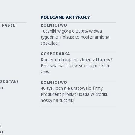
POLECANE ARTYKUŁY
I PASZE
ROLNICTWO
Tuczniki w górę o 29,6% w dwa
tygodnie. Polsus: to nosi znamiona
spekulacji
GOSPODARKA
Koniec embarga na zboże z Ukrainy?
Bruksela naciska w środku polskich
żniw
OZOSTAŁE
ROLNICTWO
wa
40 tys. loch nie uratowało firmy.
Producent prosiąt upada w środku
hossy na tuczniki
a
ci