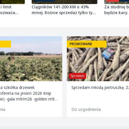
i limit
Ciągników 141-200 KM o 43%
Za studnię 
 rozważa
mniej. Rośnie sprzedaż tylko tych
będzie kary.
najmniejszych
grudnia 2027
PROMOWANE
Sprzedam
na szkółka drzewek
Sprzedam młodą pietruszkę. 
fereta na jesień 2026 Knip
ie) -gala m9/m26 -golden m9 -
/m26 -mutsu m9 -paulared
nia
Do uzgodnienia