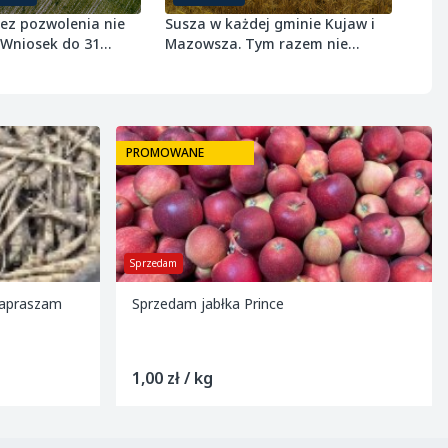
bez pozwolenia nie
Susza w każdej gminie Kujaw i
 Wniosek do 31
Mazowsza. Tym razem nie
 r.
ominęła ozimin
PROMOWANE
Sprzedam
Zapraszam
Sprzedam jabłka Prince
1,00 zł / kg