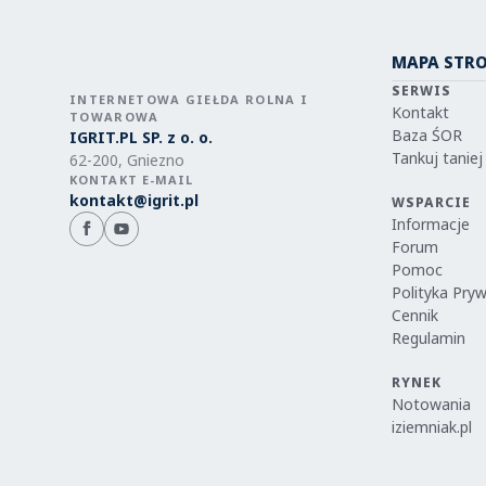
MAPA STR
SERWIS
INTERNETOWA GIEŁDA ROLNA I
Kontakt
TOWAROWA
Baza ŚOR
IGRIT.PL SP. z o. o.
Tankuj taniej
62-200, Gniezno
KONTAKT E-MAIL
kontakt@igrit.pl
WSPARCIE
Informacje
Forum
Pomoc
Polityka Pry
Cennik
Regulamin
RYNEK
Notowania
iziemniak.pl