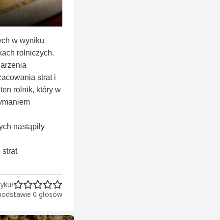
nych w wyniku
ach rolniczych.
darzenia
acowania strat i
en rolnik, który w
rzymaniem
ych nastąpiły
strat
ykuł
 podstawie 0 głosów