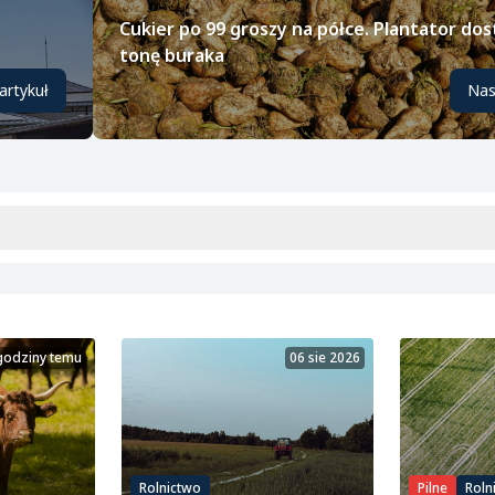
Cukier po 99 groszy na półce. Plantator dos
tonę buraka
artykuł
Nas
godziny temu
06 sie 2026
Rolnictwo
Pilne
Roln