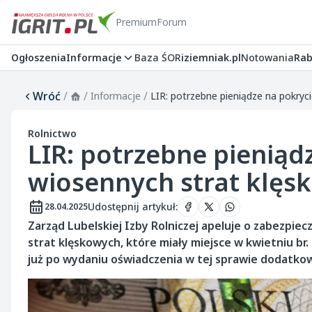
Premium
Forum
Ogłoszenia
Informacje
Baza ŚOR
iziemniak.pl
Notowania
Rab
Wróć
/
/
/
Informacje
LIR: potrzebne pieniądze na pokryc
Rolnictwo
LIR: potrzebne pieniąd
wiosennych strat klęs
Udostępnij artykuł
:
28.04.2025
Zarząd Lubelskiej Izby Rolniczej apeluje o zabezpi
strat klęskowych, które miały miejsce w kwietniu b
już po wydaniu oświadczenia w tej sprawie dodatkow