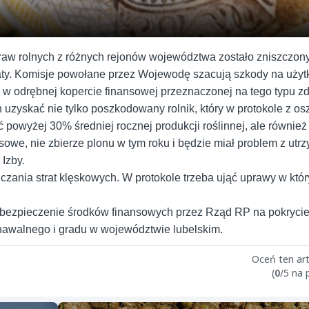
upraw rolnych z różnych rejonów województwa zostało zniszczo
raty. Komisje powołane przez Wojewodę szacują szkody na użytk
w odrębnej kopercie finansowej przeznaczonej na tego typu z
zyskać nie tylko poszkodowany rolnik, który w protokole z osz
owyżej 30% średniej rocznej produkcji roślinnej, ale również t
nsowe, nie zbierze plonu w tym roku i będzie miał problem z ut
 Izby.
iczania strat klęskowych. W protokole trzeba ująć uprawy w któr
zabezpieczenie środków finansowych przez Rząd RP na pokrycie 
nawalnego i gradu w województwie lubelskim.
Oceń ten art
(
0
/5 na