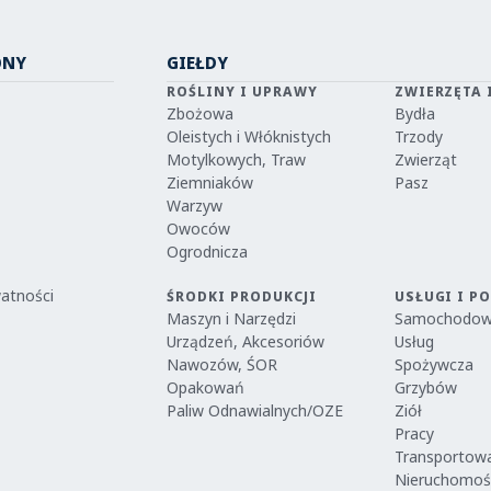
ONY
GIEŁDY
ROŚLINY I UPRAWY
ZWIERZĘTA 
Zbożowa
Bydła
Oleistych i Włóknistych
Trzody
Motylkowych, Traw
Zwierząt
Ziemniaków
Pasz
Warzyw
Owoców
Ogrodnicza
watności
ŚRODKI PRODUKCJI
USŁUGI I P
Maszyn i Narzędzi
Samochodo
Urządzeń, Akcesoriów
Usług
Nawozów, ŚOR
Spożywcza
Opakowań
Grzybów
Paliw Odnawialnych/OZE
Ziół
Pracy
Transportow
Nieruchomoś