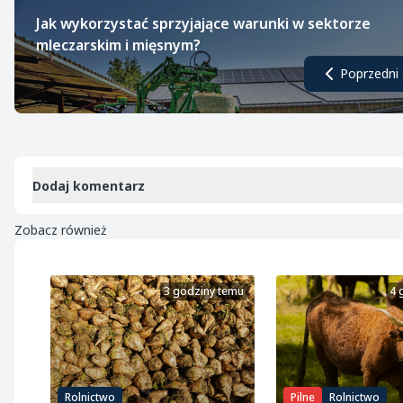
Jak wykorzystać sprzyjające warunki w sektorze
mleczarskim i mięsnym?
Poprzedni 
Dodaj komentarz
Zobacz również
3 godziny temu
4 
Rolnictwo
Pilne
Rolnictwo