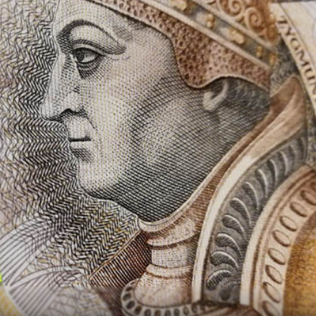
P
K
Kupimy trus
zdrowe
cen
Do 