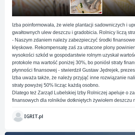
Izba poinformowała, że wiele plantacji sadowniczych i 
gwałtownych ulew deszczu i gradobicia. Rolnicy liczą st
- Naszym zdaniem należy zabezpieczyć środki finansowe 
klęskowe. Rekompensatę zaś za utracone plony powinien u
wysokości szkód w gospodarstwie rolnym uzyskał wartość p
protokole ma wartość poniżej 30%, bo poniósł straty fina
płynności finansowej - stwierdził Gustaw Jędrejek, prezes
Izba uważa także, że należy przyjąć inne rozwiązanie nal
straty powyżej 50% licząc każdą osobno.
Dlatego też Zarząd Lubelskiej Izby Rolniczej apeluje o 
finansowych dla rolników dotkniętych żywiołem deszczu 
IGRIT.pl