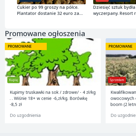
Cukier po 99 groszy na półce.
Dziesięć sztuk bydła 
Plantator dostanie 32 euro za
wyczerpany. Resort
tonę buraka
próg 8 ton wołowiny
Promowane ogłoszenia
PROMOWANE
PROMOWANE
Kupię
Sprzedam
Kupimy truskawki na sok / zdrowe/ - 4 zł/kg
Kwalifikowa
. . Wiśnie 18+ w cenie -6,zł/kg. Borówkę
owocowych o
-8,5 zł
boom (2 letn
jeronimo m9
Do uzgodnienia
Do uzgodnie
m9/m2