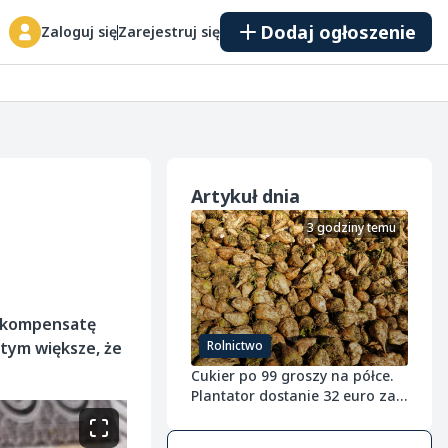
Dodaj ogłoszenie
Zaloguj się
Zarejestruj się
Artykuł dnia
3 godziny temu
rekompensatę
 tym większe, że
Rolnictwo
Cukier po 99 groszy na półce.
Plantator dostanie 32 euro za
tonę buraka