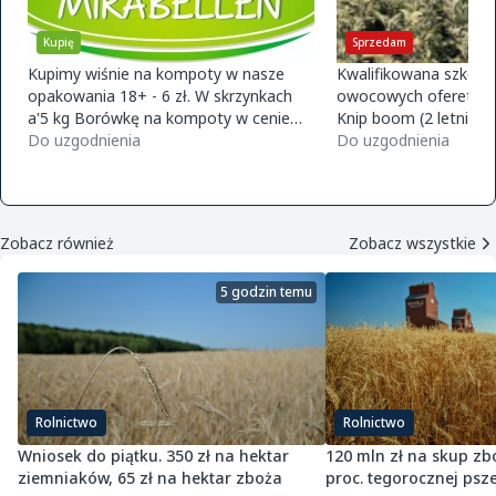
Sprzedam
Kupię
nasze
Kwalifikowana szkółka drzewek
Firma Słowik 
ynkach
owocowych ofereta na jesień 2026
kisten. zapra
 cenie
Knip boom (2 letnie) -gala m9/m26 -
726015688
golden m9 -jeronimo m9/m26 -mutsu
Do uzgodnienia
Do uzgodnien
m9 -paulared m9/m2
Zobacz również
Zobacz wszystkie
5 godzin temu
Rolnictwo
Rolnictwo
Wniosek do piątku. 350 zł na hektar
120 mln zł na skup zbó
ziemniaków, 65 zł na hektar zboża
proc. tegorocznej psz