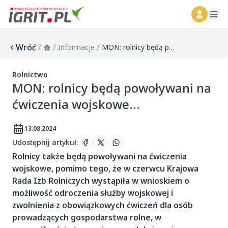
ope
Wróć
/
/
/
Informacje
MON: rolnicy będą powoływani na ćwiczenia wojskowe...
Rolnictwo
MON: rolnicy będą powoływani na
ćwiczenia wojskowe...
13.08.2024
Udostępnij artykuł
:
Rolnicy także będą powoływani na ćwiczenia
wojskowe, pomimo tego, że w czerwcu Krajowa
Rada Izb Rolniczych wystąpiła w wnioskiem o
możliwość odroczenia służby wojskowej i
zwolnienia z obowiązkowych ćwiczeń dla osób
prowadzących gospodarstwa rolne, w