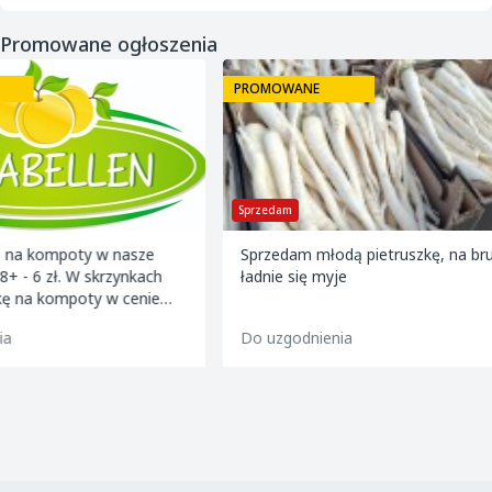
Promowane ogłoszenia
PROMOWANE
PROMOWANE
Sprzedam
Sprzedam
Sprzedam młodą pietruszkę, na brudno,
Kwalifikowana szk
ładnie się myje
owocowych ofereta
Knip boom (2 letni
golden m9 -jeron
Do uzgodnienia
Do uzgodnienia
m9 -paulared m9/