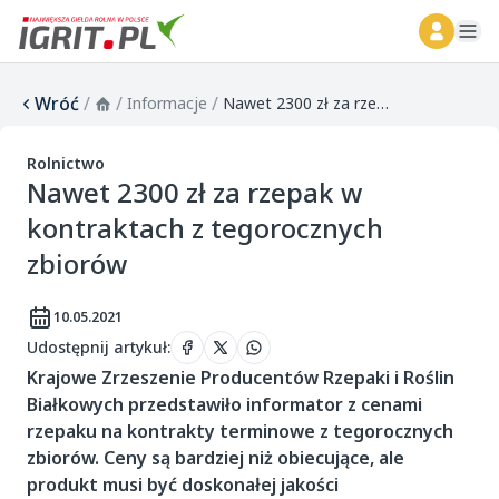
ope
Wróć
/
/
/
Informacje
Nawet 2300 zł za rzepak w kontraktach z tegorocznych zbiorów
Rolnictwo
Nawet 2300 zł za rzepak w
kontraktach z tegorocznych
zbiorów
10.05.2021
Udostępnij artykuł
:
Krajowe Zrzeszenie Producentów Rzepaki i Roślin
Białkowych przedstawiło informator z cenami
rzepaku na kontrakty terminowe z tegorocznych
zbiorów. Ceny są bardziej niż obiecujące, ale
produkt musi być doskonałej jakości