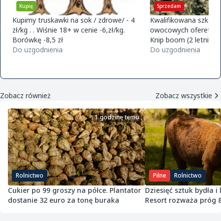
Kupię
Sprzedam
Kupimy truskawki na sok / zdrowe/ - 4
Kwalifikowana szkółk
zł/kg . . Wiśnie 18+ w cenie -6,zł/kg.
owocowych ofereta na
Borówkę -8,5 zł
Knip boom (2 letnie) 
Do uzgodnienia
golden m9 -jeronimo
Do uzgodnienia
m9 -paulared m9/m2
Zobacz również
Zobacz wszystkie
1 godzinę temu
Rolnictwo
Pilne
Rolnictwo
Cukier po 99 groszy na półce. Plantator
Dziesięć sztuk bydła i
dostanie 32 euro za tonę buraka
Resort rozważa próg 