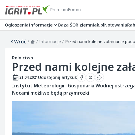
Premium
Forum
Ogłoszenia
Informacje
Baza ŚOR
iziemniak.pl
Notowania
Rab
Wróć
/
/
/
Informacje
Przed nami kolejne załamanie pog
Rolnictwo
Przed nami kolejne za
Udostępnij artykuł
:
21.04.2021
Instytut Meteorologii i Gospodarki Wodnej ostrzega,
Nocami możliwe będą przymrozki