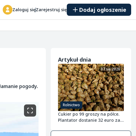
Dodaj ogłoszenie
Zaloguj się
Zarejestruj się
Artykuł dnia
07 sie 2026
ałamanie pogody.
Rolnictwo
Cukier po 99 groszy na półce.
Plantator dostanie 32 euro za
tonę buraka