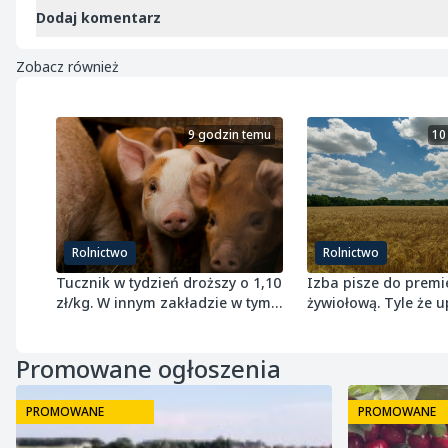
Dodaj komentarz
Zobacz również
9 godzin temu
10
Rolnictwo
Rolnictwo
Tucznik w tydzień droższy o 1,10
Izba pisze do premi
zł/kg. W innym zakładzie w tym
żywiołową. Tyle że u
samym czasie potaniał
przepisach nie jest
Promowane ogłoszenia
PROMOWANE
PROMOWANE