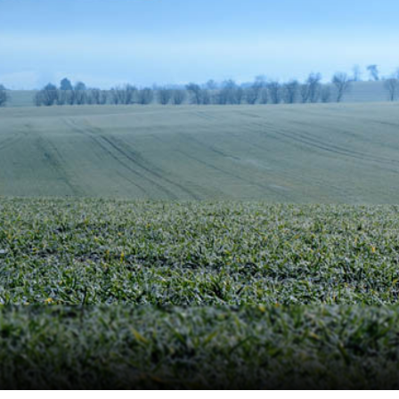
P
K
Kupimy trus
zdrowe
cen
Do 