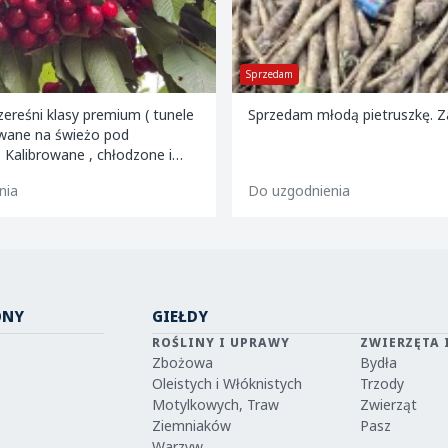
Sprzedam
ereśni klasy premium ( tunele
Sprzedam młodą pietruszkę. 
ywane na świeżo pod
artony 2 i 5 kg oraz 599
nia
Do uzgodnienia
ONY
GIEŁDY
ROŚLINY I UPRAWY
ZWIERZĘTA 
Zbożowa
Bydła
Oleistych i Włóknistych
Trzody
Motylkowych, Traw
Zwierząt
Ziemniaków
Pasz
Warzyw