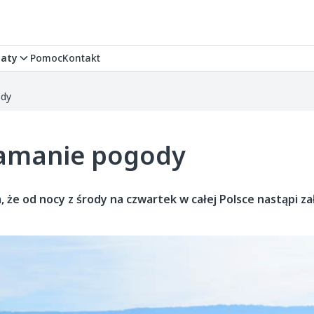
aty
Pomoc
Kontakt
ody
łamanie pogody
 że od nocy z środy na czwartek w całej Polsce nastąpi z