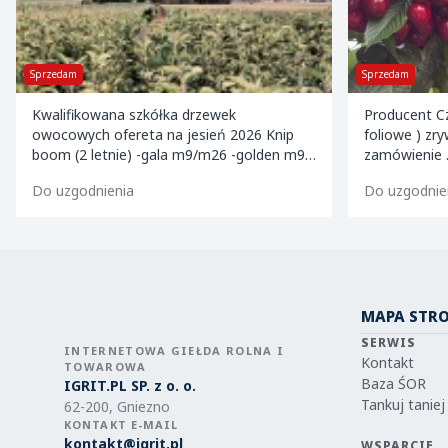
Sprzedam
Sprzedam
Kwalifikowana szkółka drzewek
Producent Cz
owocowych ofereta na jesień 2026 Knip
foliowe ) zr
boom (2 letnie) -gala m9/m26 -golden m9 -
zamówienie . Kalibrowane , chłodzone i
jeronimo m9/m26 -mutsu m9 -paulared
pakowane w k
Do uzgodnienia
Do uzgodnie
m9/m2
MAPA STR
SERWIS
INTERNETOWA GIEŁDA ROLNA I
Kontakt
TOWAROWA
Baza ŚOR
IGRIT.PL SP. z o. o.
Tankuj taniej
62-200, Gniezno
KONTAKT E-MAIL
kontakt@igrit.pl
WSPARCIE