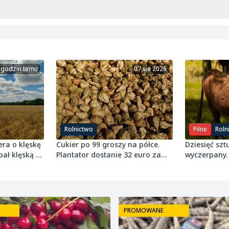
 godzin temu
07 sie 2026
Rolnictwo
Pilne
Roln
era o klęskę
Cukier po 99 groszy na półce.
Dziesięć sztu
pał klęską w
Plantator dostanie 32 euro za
wyczerpany.
tonę buraka
próg 8 ton 
PROMOWANE