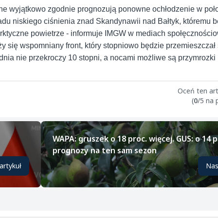
czne wyjątkowo zgodnie prognozują ponowne ochłodzenie w poł
u niskiego ciśnienia znad Skandynawii nad Bałtyk, któremu b
arktyczne powietrze
- informuje IMGW w mediach społęcznościo
 się wspomniany front, który stopniowo będzie przemieszczał s
nia nie przekroczy 10 stopni, a nocami możliwe są przymrozki
Oceń ten art
(
0
/5 na
WAPA: gruszek o 18 proc. więcej. GUS: o 14 p
prognozy na ten sam sezon
artykuł
Nas