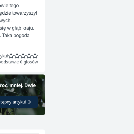
owie tego
ędzie towarzyszył
wych.
ię w głąb kraju.
 . Taka pogoda
ykuł
 podstawie 0 głosów
roc. mniej. Dwie
tępny artykuł