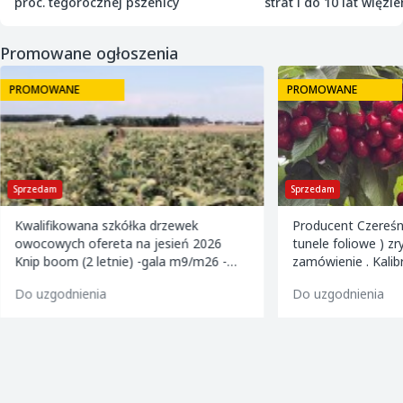
proc. tegorocznej pszenicy
strat i do 10 lat więzie
Promowane ogłoszenia
PROMOWANE
Sprzedam
rzewek
Producent Czereśni klasy premium (
esień 2026
tunele foliowe ) zrywane na świeżo pod
la m9/m26 -
zamówienie . Kalibrowane , chłodzone i
9/m26 -mutsu
pakowane w kartony 2 i 5 kg oraz 599
Do uzgodnienia