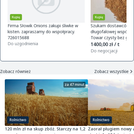
Kupię
Kupię
Firma Słowik Onions zakupi śliwke w
Szukam dostawców pr
kisten. zapraszamy do wspołpracy.
długofalowej współpra
726015688
Towar czysty bez glifo
Do uzgodnienia
magazynu w Polsce. O
1400,00 zł / t
zamówie
Do negocjacji
Zobacz również
Zobacz wszystkie
za 47 minut
Rolnictwo
Rolnictwo
120 mln zł na skup zbóż. Starczy na 1,2
Zaorał pługiem nowy as