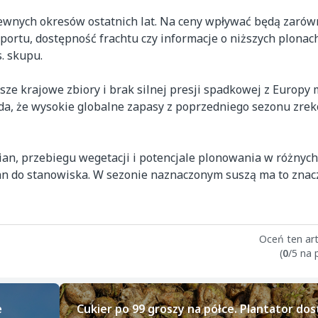
pewnych okresów ostatnich lat. Na ceny wpływać będą zarów
nsportu, dostępność frachtu czy informacje o niższych plonac
. skupu.
sze krajowe zbiory i brak silnej presji spadkowej z Europy
ada, że wysokie globalne zapasy z poprzedniego sezonu zr
ian, przebiegu wegetacji i potencjale plonowania w różnych
n do stanowiska. W sezonie naznaczonym suszą ma to znacz
Oceń ten art
(
0
/5 na
e
Cukier po 99 groszy na półce. Plantator dos