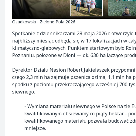
Osadkowski - Zielone Pola 2026
Spotkanie z dziennikarzami 28 maja 2026 r. otworzyło
najbliższy miesiąc odbędą się w 17 lokalizacjach w 
klimatyczno-glebowych. Punktem startowym było Rol
Poznaniu, położone w Dłoni — ok. 630 ha łączące produ
Dyrektor Działu Nasion Robert Jakielaszek przypomnia
czego 2,3 mln ha zajmuje pszenica ozima, 1,1 mln ha ps
spadku z poziomu przekraczającego wcześniej 700 tys. 
siewnego.
- Wymiana materiału siewnego w Polsce na tle Eu
kwalifikowanym obsiewamy co piąty hektar - pod
kwalifikowanego materiału pozwala budować zdro
mniejsze.