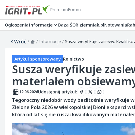
Premium
Forum
Ogłoszenia
Informacje
Baza ŚOR
iziemniak.pl
Notowania
Rab
Wróć
/
/
/
Informacje
Artykuł sponsorowany
Rolnictwo
Susza weryfikuje zasi
materiałem obsiewamy 
Udostępnij artykuł
:
12.06.2026
Tegoroczny niedobór wody bezlitośnie weryfikuje wc
Zielone Pola 2026 w wielkopolskiej Dłoni eksperci ws
która od lat się nie rusza: kwalifikowanym materiał