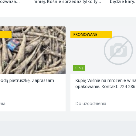
 rozważa
mniej. Rośnie sprzedaż tylko tych
będzie kary.
najmniejszych
grudnia 2027
PROMOWANE
Praca
 na mrożenie w nasze
Szukamy 4 osób do pracy przy 
 Kontakt: 724 286 160
ogórków na samolocie
25,00 zł / h
nia