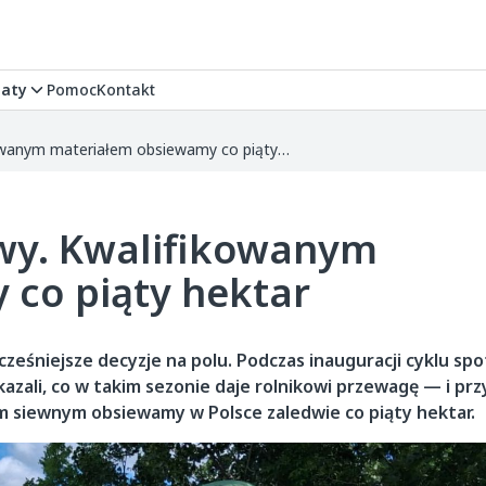
aty
Pomoc
Kontakt
Susza weryfikuje zasiewy. Kwalifikowanym materiałem obsiewamy co piąty hektar
ewy. Kwalifikowanym
co piąty hektar
ześniejsze decyzje na polu. Podczas inauguracji cyklu sp
kazali, co w takim sezonie daje rolnikowi przewagę — i przy
em siewnym obsiewamy w Polsce zaledwie co piąty hektar.