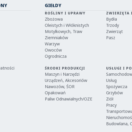
ONY
GIEŁDY
ROŚLINY I UPRAWY
ZWIERZĘTA 
Zbożowa
Bydła
Oleistych i Włóknistych
Trzody
Motylkowych, Traw
Zwierząt
Ziemniaków
Pasz
Warzyw
Owoców
Ogrodnicza
watności
ŚRODKI PRODUKCJI
USŁUGI I P
Maszyn i Narzędzi
Samochodo
Urządzeń, Akcesoriów
Usług
Nawozów, ŚOR
Spożywcza
Opakowań
Grzybów
Paliw Odnawialnych/OZE
Ziół
Pracy
Transportow
Nieruchomoś
Budowlana, 