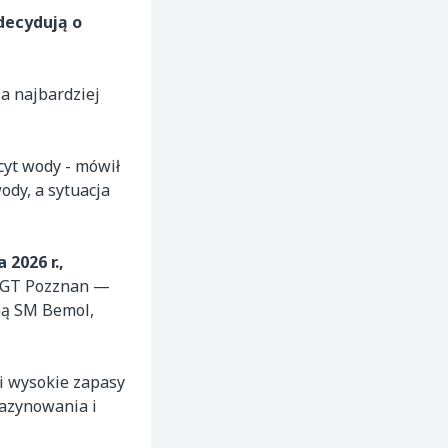
decydują o
za najbardziej
cyt wody - mówił
ody, a sytuacja
2026 r.,
 RGT Pozznan —
ną SM Bemol,
i wysokie zapasy
gazynowania i