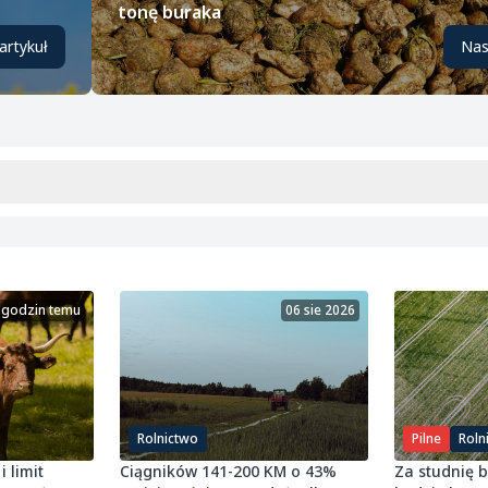
tonę buraka
artykuł
Nas
 godzin temu
06 sie 2026
Rolnictwo
Pilne
Roln
i limit
Ciągników 141-200 KM o 43%
Za studnię 