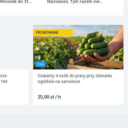
 Wniosek do 31
Mazowsza. Tym razem nie
 r.
ominęła ozimin
PROMOWANE
Sprzedam
zbieraniu
Sprzedam jabłka Prince
1,00 zł / kg