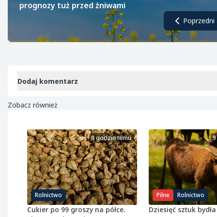
prognozy tuż przed żniwami
Poprzedni 
Dodaj komentarz
Zobacz również
8 godzin temu
9
Rolnictwo
Pilne
Rolnictwo
Cukier po 99 groszy na półce.
Dziesięć sztuk bydła 