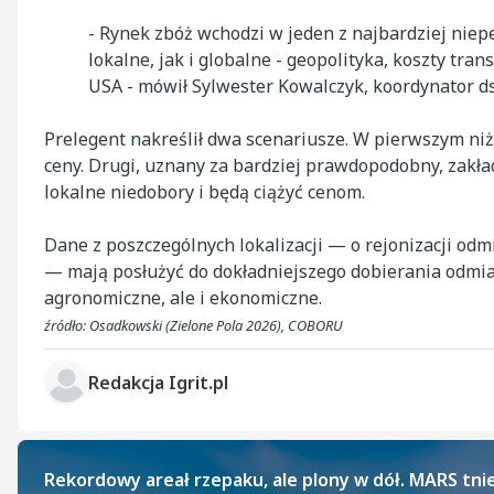
- Rynek zbóż wchodzi w jeden z najbardziej nie
lokalne, jak i globalne - geopolityka, koszty tra
USA - mówił Sylwester Kowalczyk, koordynator ds
Prelegent nakreślił dwa scenariusze. W pierwszym niż
ceny. Drugi, uznany za bardziej prawdopodobny, zakł
lokalne niedobory i będą ciążyć cenom.
Dane z poszczególnych lokalizacji — o rejonizacji odm
— mają posłużyć do dokładniejszego dobierania odmia
agronomiczne, ale i ekonomiczne.
źródło: Osadkowski (Zielone Pola 2026), COBORU
Redakcja Igrit.pl
Rekordowy areał rzepaku, ale plony w dół. MARS tni