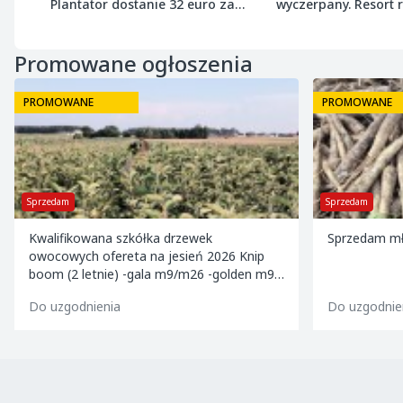
Plantator dostanie 32 euro za
wyczerpany. Resort
tonę buraka
próg 8 ton wołowiny
Promowane ogłoszenia
PROMOWANE
PROMOWANE
Sprzedam
Kupię
Sprzedam młodą pietruszkę. Zapraszam
Kupię Wiśnie
opakowanie.
Do uzgodnienia
Do uzgodnie