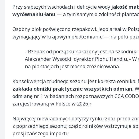
Przy słabszych wschodach i deficycie wody
jakość mat
wyrównaniu łanu
— a tym samym o zdolności plantacj
Osobny blok poświęcono rzepakowi. Jego areał w Polsce
wymagający w krajowym płodozmianie — na polu pozost
- Rzepak od początku narażony jest na szkodniki
Aleksander Wysocki, dyrektor Pionu Handlu. - W 
na plantacjach jest mocno zróżnicowana.
Konsekwencją trudnego sezonu jest korekta cennika.
zakłada obniżki praktycznie wszystkich odmian.
Wś
odmianę nr 1 w badaniach rozpoznawczych CCA COBOR
zarejestrowaną w Polsce w 2026 r.
Najwięcej niewiadomych dotyczy rynku zbóż przed żni
z poprzedniego sezonu; część rolników wstrzymuje sp
presji tańszego importu.