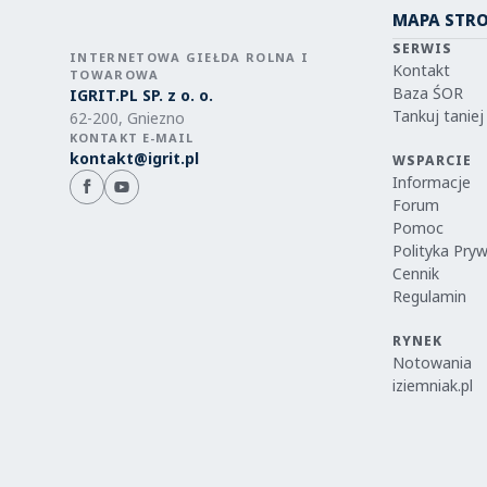
MAPA STR
SERWIS
INTERNETOWA GIEŁDA ROLNA I
Kontakt
TOWAROWA
Baza ŚOR
IGRIT.PL SP. z o. o.
Tankuj taniej
62-200, Gniezno
KONTAKT E-MAIL
kontakt@igrit.pl
WSPARCIE
Informacje
Forum
Pomoc
Polityka Pry
Cennik
Regulamin
RYNEK
Notowania
iziemniak.pl