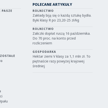
POLECANE ARTYKUŁY
I PASZE
ROLNICTWO
Zakłady biją się o każdą sztukę bydła.
Byki klasy R po 23,20-25 zł/kg
ROLNICTWO
Zaliczki dopłat ruszą 16 października.
Do 70 proc. na konto przed
rozliczeniem
GOSPODARKA
OZOSTAŁE
Hektar ziemi V klasy za 1,1 mln zł. To
wa
piętnaście razy powyżej krajowej
średniej
a
ci
Opału