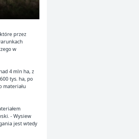
 które przez
 warunkach
czego w
nad 4 mln ha, z
600 tys. ha, po
o materiału
ateriałem
ski. - Wysiew
gania jest wtedy