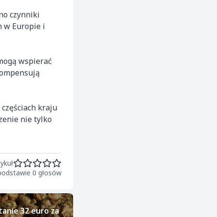
no czynniki
h w Europie i
 mogą wspierać
ekompensują
 częściach kraju
enie nie tylko
ykuł
 podstawie 0 głosów
tanie 32 euro za