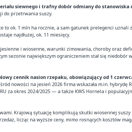
eriału siewnego i trafny dobór odmiany do stanowiska 
i do przetrwania suszy.
 to ok. 1 mln ha rocznie, a sam gatunek prelegenci uznali 
aje najdłużej, ok. 11 miesięcy.
 jesienne i wiosenne, warunki zimowania, choroby oraz defi
tym sezonie największym ograniczeniem stał się niedobór w
Nowy cennik nasion rzepaku, obowiązujący od 1 czerwca 
ród nowości na jesień 2026 firma wskazała m.in. hybrydę
U za okres 2024/2025 — a także KWS Hornela i populacyj
wami. Krajową sytuację komplikują skutki wiosennej suszy 
rzedaż, licząc na wyższe ceny, mimo rosnących kosztów ma