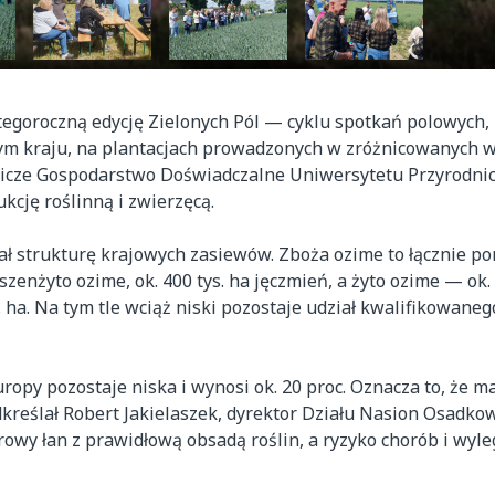
 tegoroczną edycję Zielonych Pól — cyklu spotkań polowych,
całym kraju, na plantacjach prowadzonych w zróżnicowanych
nicze Gospodarstwo Doświadczalne Uniwersytetu Przyrodni
kcję roślinną i zwierzęcą.
ł strukturę krajowych zasiewów. Zboża ozime to łącznie po
zenżyto ozime, ok. 400 tys. ha jęczmień, a żyto ozime — ok. 
ha. Na tym tle wciąż niski pozostaje udział kwalifikowaneg
ropy pozostaje niska i wynosi ok. 20 proc. Oznacza to, że m
kreślał Robert Jakielaszek, dyrektor Działu Nasion Osadkow
wy łan z prawidłową obsadą roślin, a ryzyko chorób i wyle