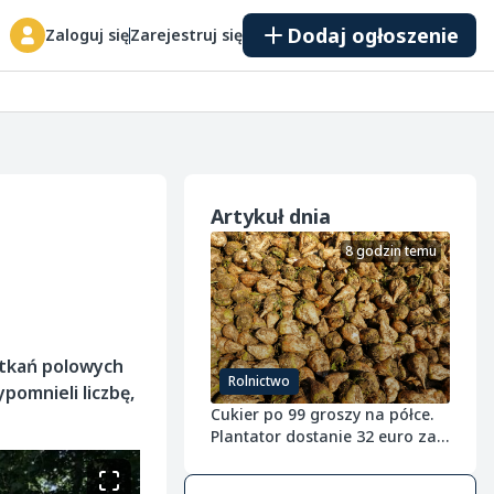
Dodaj ogłoszenie
Zaloguj się
Zarejestruj się
Artykuł dnia
8 godzin temu
otkań polowych
Rolnictwo
pomnieli liczbę,
Cukier po 99 groszy na półce.
Plantator dostanie 32 euro za
tonę buraka