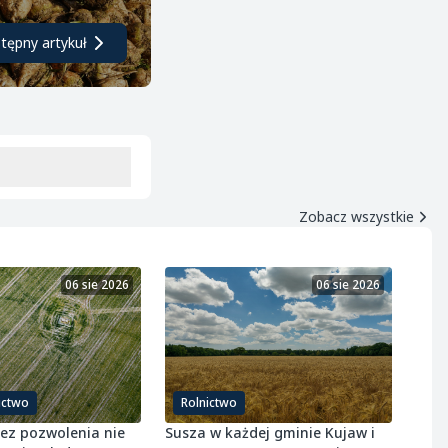
tępny artykuł
Zobacz wszystkie
06 sie 2026
06 sie 2026
ictwo
Rolnictwo
bez pozwolenia nie
Susza w każdej gminie Kujaw i