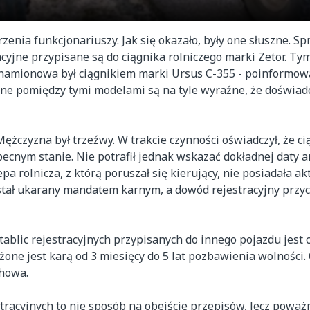
rzenia funkcjonariuszy. Jak się okazało, były one słuszne. S
acyjne przypisane są do ciągnika rolniczego marki Zetor. T
 znamionowa był ciągnikiem marki Ursus C-355 - poinformo
alne pomiędzy tymi modelami są na tyle wyraźne, że doświad
ężczyzna był trzeźwy. W trakcie czynności oświadczył, że ci
ecnym stanie. Nie potrafił jednak wskazać dokładnej daty an
a rolnicza, z którą poruszał się kierujący, nie posiadała a
tał ukarany mandatem karnym, a dowód rejestracyjny przyc
ablic rejestracyjnych przypisanych do innego pojazdu jest
one jest karą od 3 miesięcy do 5 lat pozbawienia wolności.
chowa.
estracyjnych to nie sposób na obejście przepisów, lecz powa