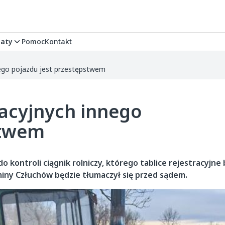
aty
Pomoc
Kontakt
nego pojazdu jest przestępstwem
racyjnych innego
stwem
do kontroli ciągnik rolniczy, którego tablice rejestracyjne
miny Człuchów będzie tłumaczył się przed sądem.