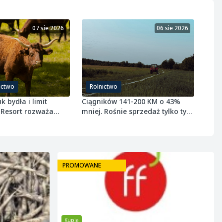
07 sie 2026
06 sie 2026
ictwo
Rolnictwo
k bydła i limit
Ciągników 141-200 KM o 43%
 Resort rozważa
mniej. Rośnie sprzedaż tylko tych
wołowiny
najmniejszych
PROMOWANE
Kupię