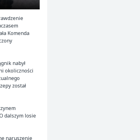
prawdzenie
ymczasem
wała Komenda
czony
ągnik nabył
i okoliczności
ktualnego
zepy został
 czynem
 O dalszym losie
żne naruszenie