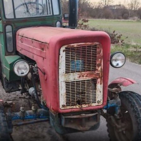
P
K
Kupimy trus
zdrowe
cen
Do 