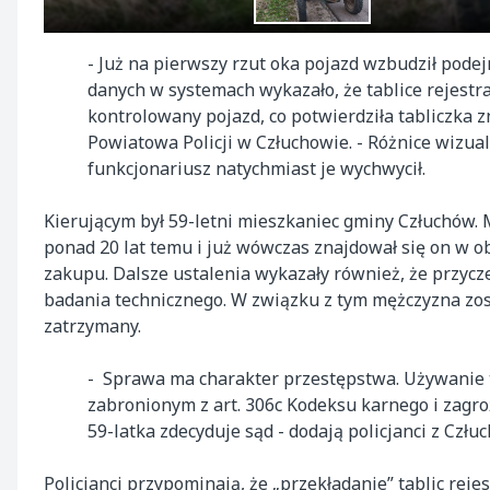
- Już na pierwszy rzut oka pojazd wzbudził podej
danych w systemach wykazało, że tablice rejestr
kontrolowany pojazd, co potwierdziła tabliczka
Powiatowa Policji w Człuchowie. - Różnice wizu
funkcjonariusz natychmiast je wychwycił.
Kierującym był 59-letni mieszkaniec gminy Człuchów. M
ponad 20 lat temu i już wówczas znajdował się on w ob
zakupu. Dalsze ustalenia wykazały również, że przyczep
badania technicznego. W związku z tym mężczyzna zos
zatrzymany.
- Sprawa ma charakter przestępstwa. Używanie t
zabronionym z art. 306c Kodeksu karnego i zagroż
59-latka zdecyduje sąd - dodają policjanci z Człu
Policjanci przypominają, że „przekładanie” tablic rej