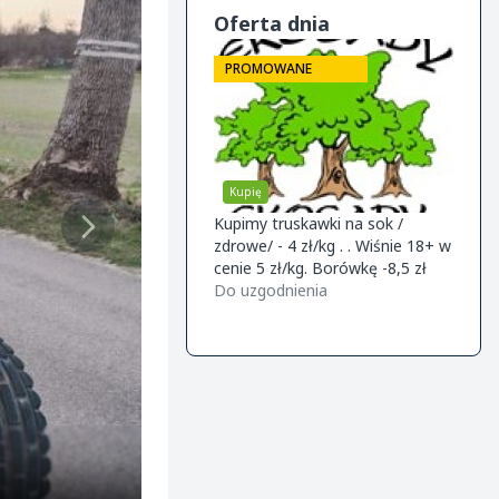
Oferta dnia
ROMOWANE
PROMOWANE
PRO
upię
Sprzedam
Kupi
kawki na sok /
Kwalifikowana szkółka drzewek
Firma
/ - 4 zł/kg . . Wiśnie 18+ w
owocowych ofereta na jesień
śliwke
ie 5 zł/kg. Borówkę -8,5 zł
2026 Knip boom (2 letnie) -gala
wspoł
uzgodnienia
m9/m26 -golden m9 -jeronimo
Do uzgodnienia
Do uz
m9/m26 -mutsu m9 -paulared
m9/m2