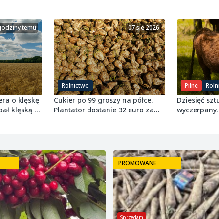
godziny temu
07 sie 2026
Rolnictwo
Pilne
Roln
era o klęskę
Cukier po 99 groszy na półce.
Dziesięć sztu
pał klęską w
Plantator dostanie 32 euro za
wyczerpany.
tonę buraka
próg 8 ton 
PROMOWANE
Sprzedam