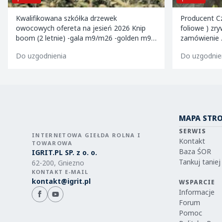
Kwalifikowana szkółka drzewek
Producent Cz
owocowych ofereta na jesień 2026 Knip
foliowe ) zr
boom (2 letnie) -gala m9/m26 -golden m9 -
zamówienie . Kalibrowane , chłodzone i
jeronimo m9/m26 -mutsu m9 -paulared
pakowane w k
Do uzgodnienia
Do uzgodnie
m9/m2
MAPA STR
SERWIS
INTERNETOWA GIEŁDA ROLNA I
Kontakt
TOWAROWA
Baza ŚOR
IGRIT.PL SP. z o. o.
Tankuj taniej
62-200, Gniezno
KONTAKT E-MAIL
kontakt@igrit.pl
WSPARCIE
Informacje
Forum
Pomoc