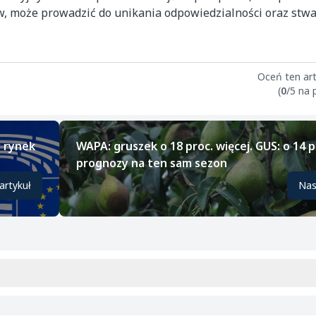
ów, może prowadzić do unikania odpowiedzialności oraz stw
Oceń ten art
(
0
/5 na
y rynek
WAPA: gruszek o 18 proc. więcej. GUS: o 14 p
prognozy na ten sam sezon
artykuł
Nas