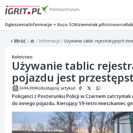
Premium
Forum
Ogłoszenia
Informacje
Baza ŚOR
iziemniak.pl
Notowania
Rab
Wróć
/
/
/
Informacje
Używanie tablic rejestracyjnych in
Rolnictwo
Używanie tablic rejest
pojazdu jest przestęp
Udostępnij artykuł
:
24.04.2026
Policjanci z Posterunku Policji w Czarnem zatrzymali 
do innego pojazdu. Kierujący 59-letni mieszkaniec g