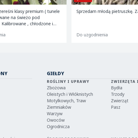
ereśni klasy premium ( tunele
Sprzedam młodą pietruszkę. 
ywane na świeżo pod
artony 2 i 5 kg oraz 599
nia
Do uzgodnienia
ONY
GIEŁDY
ROŚLINY I UPRAWY
ZWIERZĘTA 
Zbożowa
Bydła
Oleistych i Włóknistych
Trzody
Motylkowych, Traw
Zwierząt
Ziemniaków
Pasz
Warzyw
Owoców
Ogrodnicza