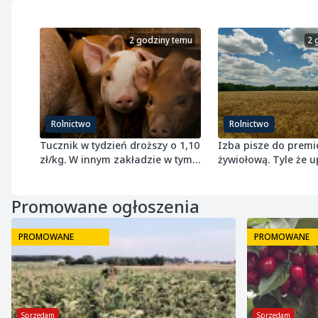
2 godziny temu
2 
Rolnictwo
Rolnictwo
Tucznik w tydzień droższy o 1,10
Izba pisze do premi
zł/kg. W innym zakładzie w tym
żywiołową. Tyle że u
samym czasie potaniał
przepisach nie jest
Promowane ogłoszenia
PROMOWANE
PROMOWANE
Sprzedam
Sprzedam