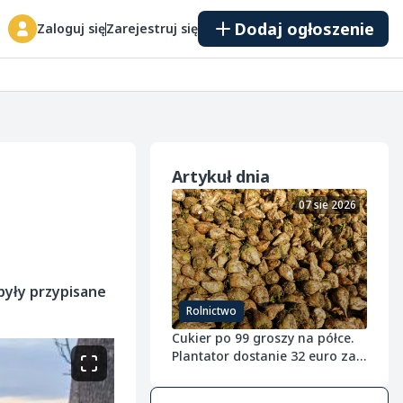
Dodaj ogłoszenie
Zaloguj się
Zarejestruj się
Artykuł dnia
07 sie 2026
 były przypisane
Rolnictwo
Cukier po 99 groszy na półce.
Plantator dostanie 32 euro za
tonę buraka