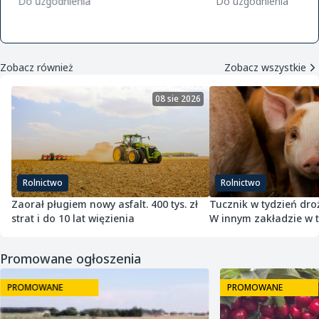
golden m9 -jeronimo m9/m26 -mutsu
Do uzgodnienia
Do uzgodnienia
m9 -paulared m9/m2
Zobacz również
Zobacz wszystkie
08 sie 2026
Rolnictwo
Rolnictwo
Zaorał pługiem nowy asfalt. 400 tys. zł
Tucznik w tydzień droż
strat i do 10 lat więzienia
W innym zakładzie w 
potaniał
Promowane ogłoszenia
PROMOWANE
PROMOWANE