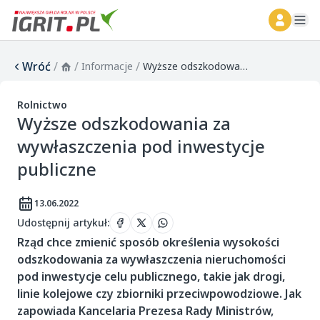
ope
Wróć
/
/
/
Informacje
Wyższe odszkodowania za wywłaszczenia pod inwestycje publiczne
Rolnictwo
Wyższe odszkodowania za
wywłaszczenia pod inwestycje
publiczne
13.06.2022
Udostępnij artykuł
:
Rząd chce zmienić sposób określenia wysokości
odszkodowania za wywłaszczenia nieruchomości
pod inwestycje celu publicznego, takie jak drogi,
linie kolejowe czy zbiorniki przeciwpowodziowe. Jak
zapowiada Kancelaria Prezesa Rady Ministrów,