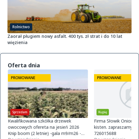
Rolnictwo
Zaorał pługiem nowy asfalt. 400 tys. zł strat i do 10 lat
więzienia
Oferta dnia
PROMOWANE
PROMOWANE
Sprzedam
Kupię
Kwalifikowana szkółka drzewek
Firma Słowik Onions z
owocowych ofereta na jesień 2026
kisten. zapraszamy do
Knip boom (2 letnie) -gala m9/m26 -
726015688