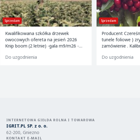
Sprzedam
Sprzedam
Kwalifikowana szkółka drzewek
Producent Czereśn
owocowych ofereta na jesień 2026
tunele foliowe ) z
Knip boom (2 letnie) -gala m9/m26 -
zamówienie . Kalibrowane , chłodzone i
golden m9 -jeronimo m9/m26 -mutsu
pakowane w karton
Do uzgodnienia
Do uzgodnienia
m9 -paulared m9/m2
INTERNETOWA GIEŁDA ROLNA I TOWAROWA
IGRIT.PL SP. z o. o.
62-200, Gniezno
KONTAKT E-MAIL