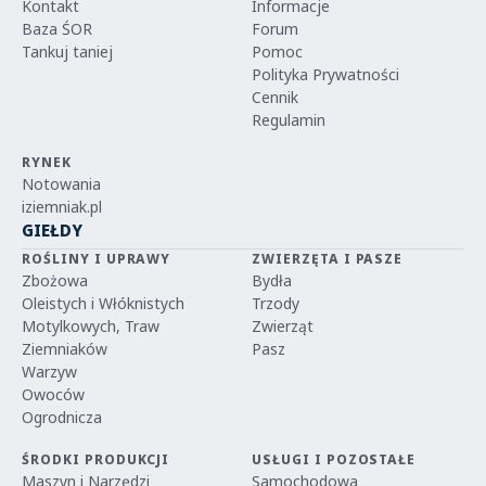
Kontakt
Informacje
Baza ŚOR
Forum
Tankuj taniej
Pomoc
Polityka Prywatności
Cennik
Regulamin
RYNEK
Notowania
iziemniak.pl
GIEŁDY
ROŚLINY I UPRAWY
ZWIERZĘTA I PASZE
Zbożowa
Bydła
Oleistych i Włóknistych
Trzody
Motylkowych, Traw
Zwierząt
Ziemniaków
Pasz
Warzyw
Owoców
Ogrodnicza
ŚRODKI PRODUKCJI
USŁUGI I POZOSTAŁE
Maszyn i Narzędzi
Samochodowa