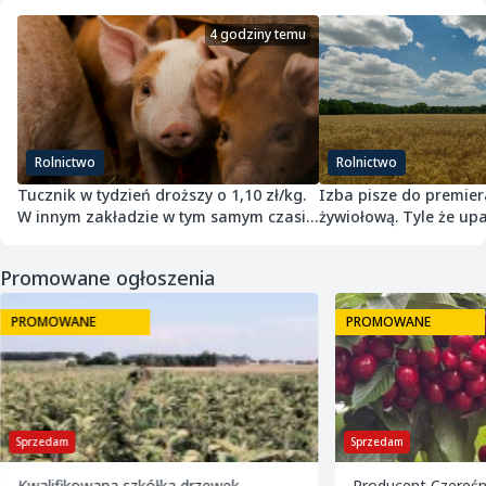
4 godziny temu
Rolnictwo
Rolnictwo
Tucznik w tydzień droższy o 1,10 zł/kg.
Izba pisze do premier
W innym zakładzie w tym samym czasie
żywiołową. Tyle że upa
potaniał
przepisach nie jest
Promowane ogłoszenia
PROMOWANE
PROMOWANE
Sprzedam
Sprzedam
Kwalifikowana szkółka drzewek
Producent Czereśn