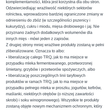
komplementarności, która jest korzystna dla obu stron.
Odzwierciedlając wrażliwość niektórych sektorów
rolnictwa, wprowadzono bardziej ograniczone zmiany w
odniesieniu do zbóż (w szczególności pszenicy i
kukurydzy), cukru i miodu, mięsa drobiowego i jaj. Nie
przyznano żadnych dodatkowych wolumenów dla
innych mięs - mówi jeden z zapisów.
Z drugiej strony mniej wrażliwe produkty zostaną w pełni
zliberalizowane. Oznacza to albo:
• liberalizację całego TRQ, jak to ma miejsce w
przypadku mleka fermentowanego, przetworzonej
śmietany, grzybów i przetworów spożywczych, albo
• liberalizację poszczególnych linii taryfowych
produktów w ramach TRQ, jak to ma miejsce w
przypadku pełnego mleka w proszku, jogurtów, kefirów,
maślanki, niektórych otrębów (o niższej zawartości
skrobi) i soku winogronowego). Wszystkie te produkty
zostaną objęte nowym mechanizmem ochronnym, który