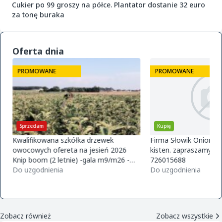
Cukier po 99 groszy na półce. Plantator dostanie 32 euro
za tonę buraka
Oferta dnia
PROMOWANE
PROMOWANE
Sprzedam
Kupię
Kwalifikowana szkółka drzewek
Firma Słowik Onions z
owocowych ofereta na jesień 2026
kisten. zapraszamy do
Knip boom (2 letnie) -gala m9/m26 -
726015688
golden m9 -jeronimo m9/m26 -mutsu
Do uzgodnienia
Do uzgodnienia
m9 -paulared m9/m2
Zobacz również
Zobacz wszystkie