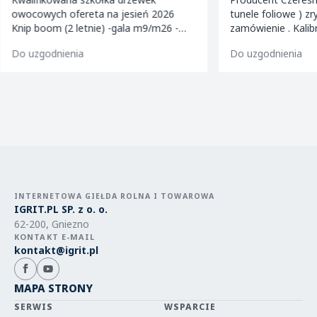
owocowych ofereta na jesień 2026
tunele foliowe ) z
Knip boom (2 letnie) -gala m9/m26 -
zamówienie . Kalibrowane , chłodzone i
golden m9 -jeronimo m9/m26 -mutsu
pakowane w karton
Do uzgodnienia
Do uzgodnienia
m9 -paulared m9/m2
INTERNETOWA GIEŁDA ROLNA I TOWAROWA
IGRIT.PL SP. z o. o.
62-200, Gniezno
KONTAKT E-MAIL
kontakt@igrit.pl
MAPA STRONY
SERWIS
WSPARCIE