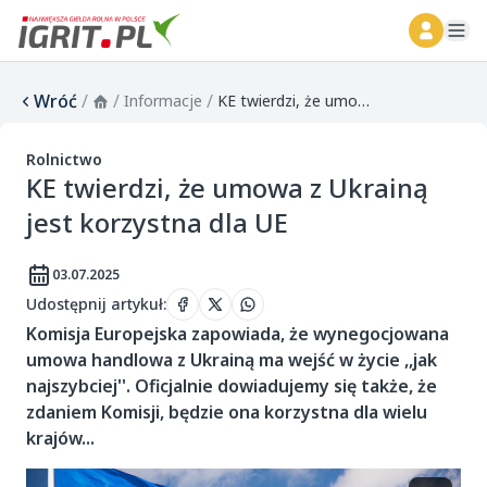
ope
Wróć
/
/
/
Informacje
KE twierdzi, że umowa z Ukrainą jest korzystna dla UE
Rolnictwo
KE twierdzi, że umowa z Ukrainą
jest korzystna dla UE
03.07.2025
Udostępnij artykuł
:
Komisja Europejska zapowiada, że wynegocjowana
umowa handlowa z Ukrainą ma wejść w życie ,,jak
najszybciej''. Oficjalnie dowiadujemy się także, że
zdaniem Komisji, będzie ona korzystna dla wielu
krajów...