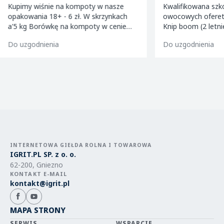
Kupimy wiśnie na kompoty w nasze
Kwalifikowana szk
opakowania 18+ - 6 zł. W skrzynkach
owocowych ofereta
a'5 kg Borówkę na kompoty w cenie
Knip boom (2 letni
-8,5 zł w skrzynkach a'5kg Truskawki - 4
golden m9 -jeron
Do uzgodnienia
Do uzgodnienia
zl/kg
m9 -paulared m9/
INTERNETOWA GIEŁDA ROLNA I TOWAROWA
IGRIT.PL SP. z o. o.
62-200, Gniezno
KONTAKT E-MAIL
kontakt@igrit.pl
MAPA STRONY
SERWIS
WSPARCIE