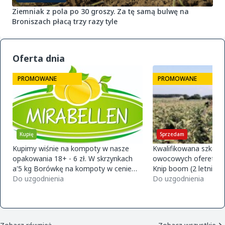
Ziemniak z pola po 30 groszy. Za tę samą bulwę na
Broniszach płacą trzy razy tyle
Oferta dnia
PROMOWANE
PROMOWANE
Kupię
Sprzedam
Kupimy wiśnie na kompoty w nasze
Kwalifikowana szkółk
opakowania 18+ - 6 zł. W skrzynkach
owocowych ofereta na
a'5 kg Borówkę na kompoty w cenie
Knip boom (2 letnie) 
-8,5 zł w skrzynkach a'5kg Truskawki - 4
Do uzgodnienia
golden m9 -jeronimo
Do uzgodnienia
zl/kg
m9 -paulared m9/m2