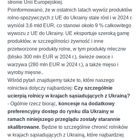
stronie Unii Europejskiej.
Poinformowano, że w ostatnich latach wywóz produktów
rolno-spożywczych z UE do Ukrainy stale rósł i w 2024 r.
wyniósł 3,6 mld EUR, co stanowi około 9 % całkowitego
wywozu z UE do Ukrainy. UE eksportuje szeroką gamę
produktów, w szczególności żywność i inne
przetworzone produkty rolne, w tym produkty mleczne
(blisko 300 mln EUR w 2024 r.), świeże owoce i
warzywa (280 mln EUR w 2024 r.), a także mięso i
wyroby mięsne..
Wśród pytań znajdujemy także to, które naszego
rolnictwa dotyczy najbardziej:
Czy szczególnie
ucierpią rolnicy w krajach sąsiadujących z Ukrainą?
- Ogólnie rzecz biorąc,
koncesje na dodatkowy
preferencyjny dostęp do rynku dla Ukrainy w
ramach niniejszego przeglądu zostały starannie
skalibrowane.
Będzie to szczególnie chronić rolników
w krajach sąsiadujących z Ukrainą, które najbardziej