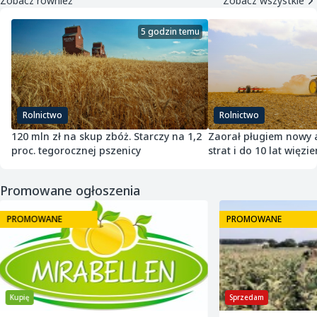
Zobacz również
Zobacz wszystkie
5 godzin temu
Rolnictwo
Rolnictwo
120 mln zł na skup zbóż. Starczy na 1,2
Zaorał pługiem nowy as
proc. tegorocznej pszenicy
strat i do 10 lat więzie
Promowane ogłoszenia
PROMOWANE
PROMOWANE
Kupię
Sprzedam