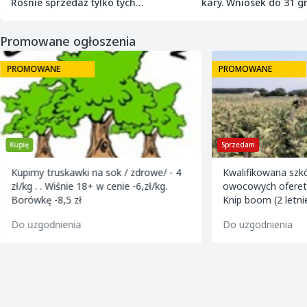
Rośnie sprzedaż tylko tych
kary. Wniosek do 31 gr
najmniejszych
Promowane ogłoszenia
PROMOWANE
PROMOWANE
Kupię
Sprzedam
Kupimy truskawki na sok / zdrowe/ - 4
Kwalifikowana szk
zł/kg . . Wiśnie 18+ w cenie -6,zł/kg.
owocowych ofereta
Borówkę -8,5 zł
Knip boom (2 letni
golden m9 -jeron
Do uzgodnienia
Do uzgodnienia
m9 -paulared m9/