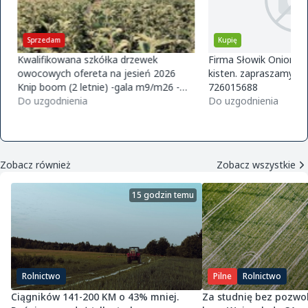
Sprzedam
Kupię
Kwalifikowana szkółka drzewek
Firma Słowik Onions z
owocowych ofereta na jesień 2026
kisten. zapraszamy do
Knip boom (2 letnie) -gala m9/m26 -
726015688
golden m9 -jeronimo m9/m26 -mutsu
Do uzgodnienia
Do uzgodnienia
m9 -paulared m9/m2
Zobacz również
Zobacz wszystkie
15 godzin temu
Rolnictwo
Pilne
Rolnictwo
Ciągników 141-200 KM o 43% mniej.
Za studnię bez pozwol