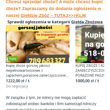
Chcesz sprzedać zboże? A może chcesz kupić
zboże? Zapraszamy do dodania ogłoszenia w
naszej
Giełdzie Zbóż –
TUTAJ>>>KLIK
Sprawdź ogłoszenia w kategorii
Giełda Zbożowa
Kupię
Kupię
Kupię zboże gorszej jakosci
KUPIĘ ZBOŻE I RZEP
niepełnowartościowe z
ZANIECZYSZCZONE 
zapachem,porażone.zanieczyszczone
PORAŻONE PASZOWE
Szybki odbiór gotówka po załadunku
ROBAKIEM ODBIÓR 
1222,00 zł / t
1000,00 zł / t
Faktura 789 683 327 Również
GOSPODARSTWA GOT
Do negocjacji
048-715
W związku z tym, że rolnicy nie mogą zapłacić
zobowiązań wobec banków i firm samorząd rolniczy
wnioskuje także o uruchomienie preferencyjnych