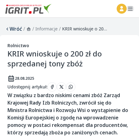
ope
Wróć
/
/
/
Informacje
KRIR wnioskuje o 200 zł do sprzedanej tony zbóż
Rolnictwo
KRIR wnioskuje o 200 zł do
sprzedanej tony zbóż
28.08.2025
Udostępnij artykuł
:
W związku z bardzo niskimi cenami zbóż Zarząd
Krajowej Rady Izb Rolniczych, zwrócił się do
Ministra Rolnictwa i Rozwoju Wsi o wystąpienie do
Komisji Europejskiej o zgodę na wprowadzenie
pomocy w postaci rekompensat dla producentów,
którzy sprzedają zboża po zaniżonych cenach.