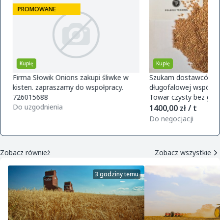
PROMOWANE
Kupię
Kupię
Firma Słowik Onions zakupi śliwke w
Szukam dostawców pr
kisten. zapraszamy do wspołpracy.
długofalowej współpra
726015688
Towar czysty bez glifo
Do uzgodnienia
magazynu w Polsce. O
1400,00 zł / t
zamówie
Do negocjacji
Zobacz również
Zobacz wszystkie
3 godziny temu