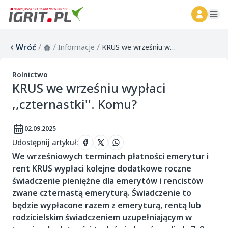
ope
Wróć
/
/
/
Informacje
KRUS we wrześniu wypłaci ,,czternastki''. Komu?
Rolnictwo
KRUS we wrześniu wypłaci
,,czternastki''. Komu?
02.09.2025
Udostępnij artykuł
:
We wrześniowych terminach płatności emerytur i
rent KRUS wypłaci kolejne dodatkowe roczne
świadczenie pieniężne dla emerytów i rencistów
zwane czternastą emeryturą. Świadczenie to
będzie wypłacone razem z emeryturą, rentą lub
rodzicielskim świadczeniem uzupełniającym w