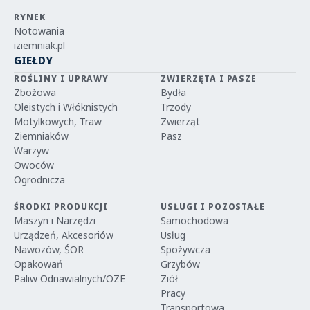
RYNEK
Notowania
iziemniak.pl
GIEŁDY
ROŚLINY I UPRAWY
ZWIERZĘTA I PASZE
Zbożowa
Bydła
Oleistych i Włóknistych
Trzody
Motylkowych, Traw
Zwierząt
Ziemniaków
Pasz
Warzyw
Owoców
Ogrodnicza
ŚRODKI PRODUKCJI
USŁUGI I POZOSTAŁE
Maszyn i Narzędzi
Samochodowa
Urządzeń, Akcesoriów
Usług
Nawozów, ŚOR
Spożywcza
Opakowań
Grzybów
Paliw Odnawialnych/OZE
Ziół
Pracy
Transportowa