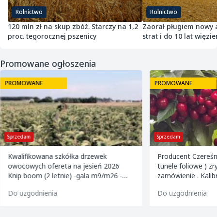
Rolnictwo
Rolnictwo
120 mln zł na skup zbóż. Starczy na 1,2
Zaorał pługiem nowy as
proc. tegorocznej pszenicy
strat i do 10 lat więzie
Promowane ogłoszenia
PROMOWANE
PROMOWANE
Sprzedam
Sprzedam
Kwalifikowana szkółka drzewek
Producent Czereśn
owocowych ofereta na jesień 2026
tunele foliowe ) z
Knip boom (2 letnie) -gala m9/m26 -
zamówienie . Kalibrowane , chłodzone i
golden m9 -jeronimo m9/m26 -mutsu
pakowane w karton
Do uzgodnienia
Do uzgodnienia
m9 -paulared m9/m2