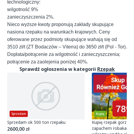
technologiczny:
wilgotność 9%
zanieczyszczenia 2%.
Nieco wyższe kwoty proponują zakłady skupujące
nasiona rzepaku na warunkach krajowych. Ceny
oferowane przez podmioty skupujące wahają się od
3510 zł/t (ZT Bodaczów – Viterra) do 3650 zł/t (Pol - Tor).
Dopłata/potrącenie za wilgotność i zanieczyszczenia;
potrącenie za zaolejenia poniżej 40%.
Sprawdź ogłoszenia w kategorii
Rzepak
Sprzedam
Kupię
Sprzedam ok 500 ton rzepaku
Kupię rzepak gorzej j
zapachem robakami zanieczyszczony
2600,00 zł