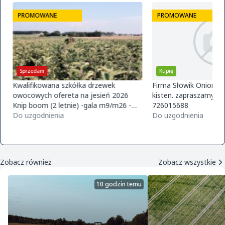
PROMOWANE
PROMOWANE
Sprzedam
Kupię
Kwalifikowana szkółka drzewek
Firma Słowik Onions z
owocowych ofereta na jesień 2026
kisten. zapraszamy do
Knip boom (2 letnie) -gala m9/m26 -
726015688
golden m9 -jeronimo m9/m26 -mutsu
Do uzgodnienia
Do uzgodnienia
m9 -paulared m9/m2
Zobacz również
Zobacz wszystkie
10 godzin temu