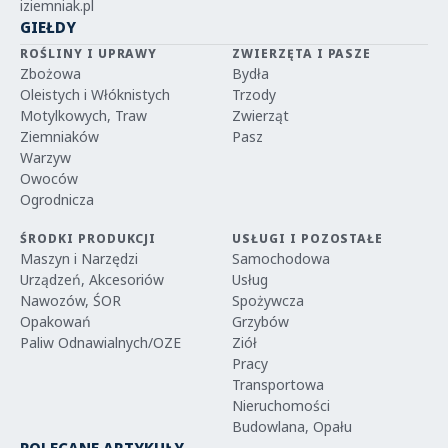
iziemniak.pl
GIEŁDY
ROŚLINY I UPRAWY
ZWIERZĘTA I PASZE
Zbożowa
Bydła
Oleistych i Włóknistych
Trzody
Motylkowych, Traw
Zwierząt
Ziemniaków
Pasz
Warzyw
Owoców
Ogrodnicza
ŚRODKI PRODUKCJI
USŁUGI I POZOSTAŁE
Maszyn i Narzędzi
Samochodowa
Urządzeń, Akcesoriów
Usług
Nawozów, ŚOR
Spożywcza
Opakowań
Grzybów
Paliw Odnawialnych/OZE
Ziół
Pracy
Transportowa
Nieruchomości
Budowlana, Opału