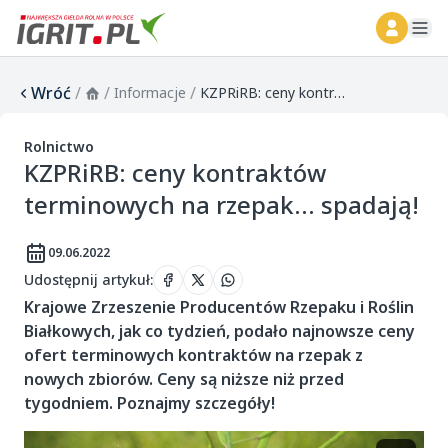
ope
Wróć
/
/
/
Informacje
KZPRiRB: ceny kontraktów terminowych na rzepak... spadają!
Rolnictwo
KZPRiRB: ceny kontraktów
terminowych na rzepak... spadają!
09.06.2022
Udostępnij artykuł
:
Krajowe Zrzeszenie Producentów Rzepaku i Roślin
Białkowych, jak co tydzień, podało najnowsze ceny
ofert terminowych kontraktów na rzepak z
nowych zbiorów. Ceny są niższe niż przed
tygodniem. Poznajmy szczegóły!