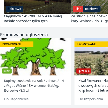
Rolnictwo
Pilne
Rolnictwo
Ciągników 141-200 KM o 43% mniej.
Za studnię bez pozwol
Rośnie sprzedaż tylko tych
kary. Wniosek do 31 gr
najmniejszych
Promowane ogłoszenia
PROMOWANE
PROMOWANE
Kupię
Sprzedam
Kupimy truskawki na sok / zdrowe/ - 4
Kwalifikowana szk
zł/kg . . Wiśnie 18+ w cenie -6,zł/kg.
owocowych ofereta
Borówkę -8,5 zł
Knip boom (2 letni
golden m9 -jeron
Do uzgodnienia
Do uzgodnienia
m9 -paulared m9/