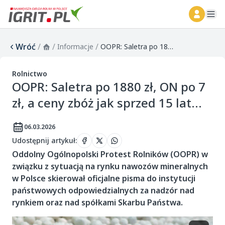
ope
Wróć
/
/
/
Informacje
OOPR: Saletra po 1880 zł, ON po 7 zł, a ceny zbóż jak sprzed 15 lat...
Rolnictwo
OOPR: Saletra po 1880 zł, ON po 7
zł, a ceny zbóż jak sprzed 15 lat...
06.03.2026
Udostępnij artykuł
:
Oddolny Ogólnopolski Protest Rolników (OOPR) w
związku z sytuacją na rynku nawozów mineralnych
w Polsce skierował oficjalne pisma do instytucji
państwowych odpowiedzialnych za nadzór nad
rynkiem oraz nad spółkami Skarbu Państwa.