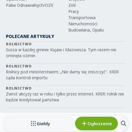
Paliw Odnawialnych/OZE
Ziół
Pracy
Transportowa
Nieruchomości
Budowlana, Opału
POLECANE ARTYKUŁY
ROLNICTWO
Susza w każdej gminie Kujaw i Mazowsza. Tym razem nie
ominęła ozimin
ROLNICTWO
Rolnicy pod ministerstwem: „Nie damy się zniszczyć". KRIR
żąda kontroli importu
ROLNICTWO
Zwrot akcyzy raz w roku i tylko przez internet. KRIR: rolnik nie
będzie kredytował państwa
Giełdy
Ogłoszenie
© 2026 IGRIT.PL — Wszelkie prawa zastrzeżone