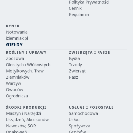
Polityka Prywatności
Cennik
Regulamin
RYNEK
Notowania
iziemniak.pl
GIEŁDY
ROŚLINY I UPRAWY
ZWIERZĘTA I PASZE
Zbożowa
Bydła
Oleistych i Włóknistych
Trzody
Motylkowych, Traw
Zwierząt
Ziemniaków
Pasz
Warzyw
Owoców
Ogrodnicza
ŚRODKI PRODUKCJI
USŁUGI I POZOSTAŁE
Maszyn i Narzędzi
Samochodowa
Urządzeń, Akcesoriów
Usług
Nawozów, ŚOR
Spożywcza
Opakowań
Grzybów