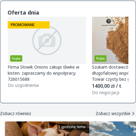
Oferta dnia
PROMOWANE
Kupię
Kupię
Firma Słowik Onions zakupi śliwke w
Szukam dostawców pr
kisten. zapraszamy do wspołpracy.
długofalowej współpra
726015688
Towar czysty bez glifo
Do uzgodnienia
magazynu w Polsce. O
1400,00 zł / t
zamówie
Do negocjacji
Zobacz również
Zobacz wszystkie
1 godzinę temu