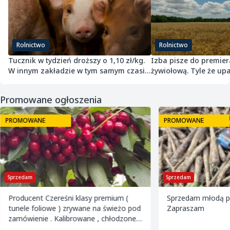
Rolnictwo
Rolnictwo
Tucznik w tydzień droższy o 1,10 zł/kg.
Izba pisze do premier
W innym zakładzie w tym samym czasie
żywiołową. Tyle że upa
potaniał
przepisach nie jest
Promowane ogłoszenia
PROMOWANE
PROMOWANE
Sprzedam
Sprzedam
Producent Czereśni klasy premium (
Sprzedam młodą pi
tunele foliowe ) zrywane na świeżo pod
Zapraszam
zamówienie . Kalibrowane , chłodzone i
pakowane w kartony 2 i 5 kg oraz 599