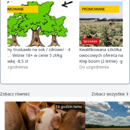
PROMOWANE
PROMOWANE
Sprzedam
Kupię
Kwalifikowana szkółka drzewek
Firma Słowik Onions 
owocowych ofereta na jesień 2026
kisten. zapraszamy d
Knip boom (2 letnie) -gala m9/m26 -
726015688
golden m9 -jeronimo m9/m26 -mutsu
Do uzgodnienia
Do uzgodnienia
m9 -paulared m9/m2
Zobacz również
Zobacz wszystkie
10 godzin temu