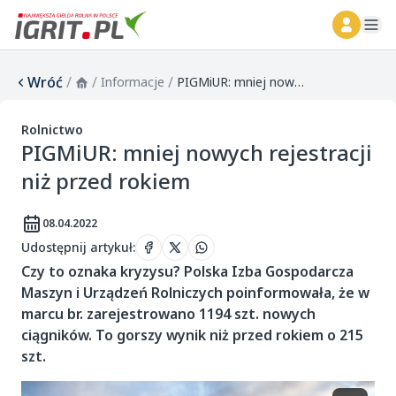
ope
Wróć
/
/
/
Informacje
PIGMiUR: mniej nowych rejestracji niż przed rokiem
Rolnictwo
PIGMiUR: mniej nowych rejestracji
niż przed rokiem
08.04.2022
Udostępnij artykuł
:
Czy to oznaka kryzysu? Polska Izba Gospodarcza
Maszyn i Urządzeń Rolniczych poinformowała, że w
marcu br. zarejestrowano 1194 szt. nowych
ciągników. To gorszy wynik niż przed rokiem o 215
szt.