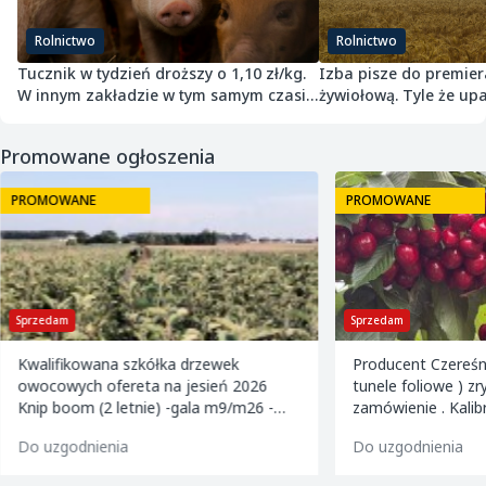
Rolnictwo
Rolnictwo
Tucznik w tydzień droższy o 1,10 zł/kg.
Izba pisze do premier
W innym zakładzie w tym samym czasie
żywiołową. Tyle że upa
potaniał
przepisach nie jest
Promowane ogłoszenia
PROMOWANE
PROMOWANE
Sprzedam
Sprzedam
Kwalifikowana szkółka drzewek
Producent Czereśn
owocowych ofereta na jesień 2026
tunele foliowe ) z
Knip boom (2 letnie) -gala m9/m26 -
zamówienie . Kalibrowane , chłodzone i
golden m9 -jeronimo m9/m26 -mutsu
pakowane w karton
Do uzgodnienia
Do uzgodnienia
m9 -paulared m9/m2