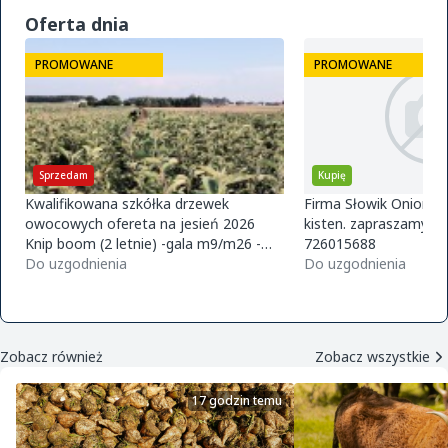
Oferta dnia
PROMOWANE
PROMOWANE
Sprzedam
Kupię
Kwalifikowana szkółka drzewek
Firma Słowik Onions z
owocowych ofereta na jesień 2026
kisten. zapraszamy do
Knip boom (2 letnie) -gala m9/m26 -
726015688
golden m9 -jeronimo m9/m26 -mutsu
Do uzgodnienia
Do uzgodnienia
m9 -paulared m9/m2
Zobacz również
Zobacz wszystkie
17 godzin temu