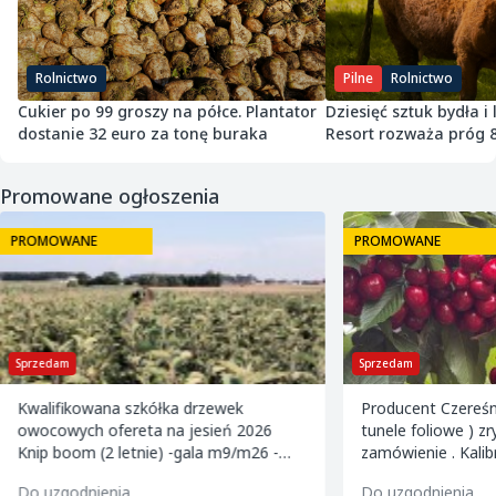
Rolnictwo
Pilne
Rolnictwo
Cukier po 99 groszy na półce. Plantator
Dziesięć sztuk bydła i
dostanie 32 euro za tonę buraka
Resort rozważa próg 
Promowane ogłoszenia
PROMOWANE
PROMOWANE
Sprzedam
Sprzedam
Kwalifikowana szkółka drzewek
Producent Czereśn
owocowych ofereta na jesień 2026
tunele foliowe ) z
Knip boom (2 letnie) -gala m9/m26 -
zamówienie . Kalibrowane , chłodzone i
golden m9 -jeronimo m9/m26 -mutsu
pakowane w karton
Do uzgodnienia
Do uzgodnienia