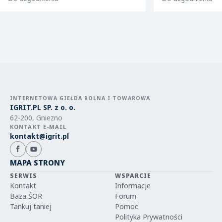
m9 -paulared m9/m2
INTERNETOWA GIEŁDA ROLNA I TOWAROWA
IGRIT.PL SP. z o. o.
62-200, Gniezno
KONTAKT E-MAIL
kontakt@igrit.pl
MAPA STRONY
SERWIS
WSPARCIE
Kontakt
Informacje
Baza ŚOR
Forum
Tankuj taniej
Pomoc
Polityka Prywatności