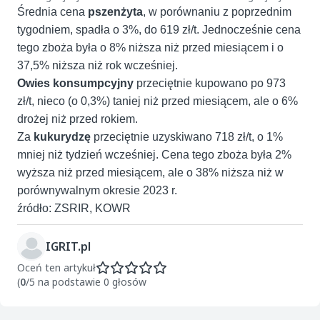
Średnia cena
pszenżyta
, w porównaniu z poprzednim
tygodniem, spadła o 3%, do 619 zł/t. Jednocześnie cena
tego zboża była o 8% niższa niż przed miesiącem i o
37,5% niższa niż rok wcześniej.
Owies konsumpcyjny
przeciętnie kupowano po 973
zł/t, nieco (o 0,3%) taniej niż przed miesiącem, ale o 6%
drożej niż przed rokiem.
Za
kukurydzę
przeciętnie uzyskiwano 718 zł/t, o 1%
mniej niż tydzień wcześniej. Cena tego zboża była 2%
wyższa niż przed miesiącem, ale o 38% niższa niż w
porównywalnym okresie 2023 r.
źródło: ZSRIR, KOWR
IGRIT.pl
Oceń ten artykuł
(
0
/5 na podstawie 0 głosów