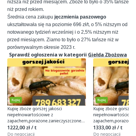
niższa niż przed miesiącem. Zboże to było o 35% tańsze
niż przed rokiem.
Średnia cena zakupu
jęczmienia paszowego
ukształtowała się na poziomie 696 zł/t, o 5% niższym od
notowanego tydzień wcześniej i o 2,5% niższym niż
przed miesiącem. Ziarno to było o 27% tańsze niż w
porównywalnym okresie 2023 r.
Sprawdź ogłoszenia w kategorii
Giełda Zbożowa
Kupię
Kupię
Kupię zboże gorszej jakosci
Kupię zboże gorszej j
niepełnowartościowe z
niepełnowartościowe
zapachem,porażone.zanieczyszczone
zapachem,porażone.z
Szybki odbiór gotówka po załadunku
Szybki odbiór gotówk
1222,00 zł / t
1333,00 zł / t
Faktura 789 683 327 Również
F
Do negocjacji
Do negocjacji