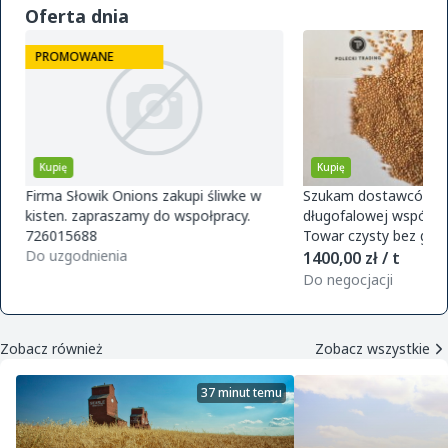
Oferta dnia
PROMOWANE
Kupię
Kupię
Firma Słowik Onions zakupi śliwke w
Szukam dostawców pr
kisten. zapraszamy do wspołpracy.
długofalowej współpra
726015688
Towar czysty bez glifo
Do uzgodnienia
magazynu w Polsce. O
1400,00 zł / t
zamówie
Do negocjacji
Zobacz również
Zobacz wszystkie
37 minut temu