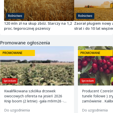
Rolnictwo
Rolnictwo
120 mln zł na skup zbóż. Starczy na 1,2
Zaorał pługiem nowy as
proc. tegorocznej pszenicy
strat i do 10 lat więzie
Promowane ogłoszenia
PROMOWANE
PROMOWANE
Sprzedam
Sprzedam
Kwalifikowana szkółka drzewek
Producent Czereśn
owocowych ofereta na jesień 2026
tunele foliowe ) z
Knip boom (2 letnie) -gala m9/m26 -
zamówienie . Kalibrowane , chłodzone i
golden m9 -jeronimo m9/m26 -mutsu
pakowane w karton
Do uzgodnienia
Do uzgodnienia
m9 -paulared m9/m2