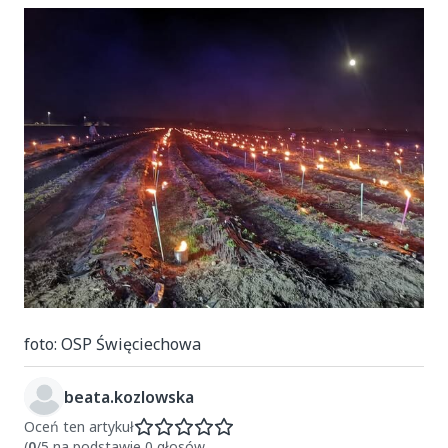
foto: OSP Święciechowa
beata.kozlowska
Oceń ten artykuł
(
0
/5 na podstawie 0 głosów