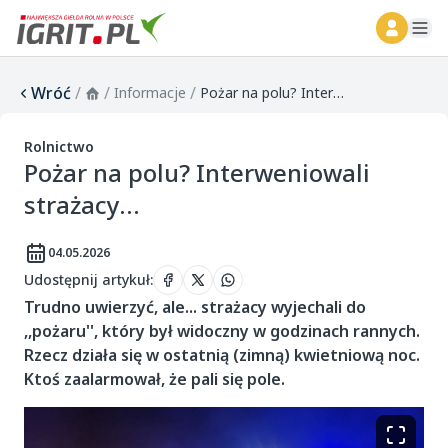
ope
Wróć
/
/
/
Informacje
Pożar na polu? Interweniowali strażacy...
Rolnictwo
Pożar na polu? Interweniowali
strażacy...
04.05.2026
Udostępnij artykuł
:
Trudno uwierzyć, ale... strażacy wyjechali do
,,pożaru'', który był widoczny w godzinach rannych.
Rzecz działa się w ostatnią (zimną) kwietniową noc.
Ktoś zaalarmował, że pali się pole.