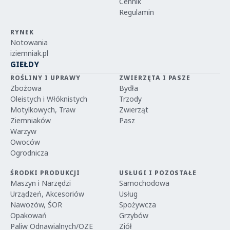
Cennik
Regulamin
RYNEK
Notowania
iziemniak.pl
GIEŁDY
ROŚLINY I UPRAWY
ZWIERZĘTA I PASZE
Zbożowa
Bydła
Oleistych i Włóknistych
Trzody
Motylkowych, Traw
Zwierząt
Ziemniaków
Pasz
Warzyw
Owoców
Ogrodnicza
ŚRODKI PRODUKCJI
USŁUGI I POZOSTAŁE
Maszyn i Narzędzi
Samochodowa
Urządzeń, Akcesoriów
Usług
Nawozów, ŚOR
Spożywcza
Opakowań
Grzybów
Paliw Odnawialnych/OZE
Ziół