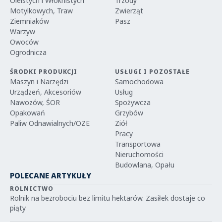
Oleistych i Włóknistych
Trzody
Motylkowych, Traw
Zwierząt
Ziemniaków
Pasz
Warzyw
Owoców
Ogrodnicza
ŚRODKI PRODUKCJI
USŁUGI I POZOSTAŁE
Maszyn i Narzędzi
Samochodowa
Urządzeń, Akcesoriów
Usług
Nawozów, ŚOR
Spożywcza
Opakowań
Grzybów
Paliw Odnawialnych/OZE
Ziół
Pracy
Transportowa
Nieruchomości
Budowlana, Opału
POLECANE ARTYKUŁY
ROLNICTWO
Rolnik na bezrobociu bez limitu hektarów. Zasiłek dostaje co
piąty