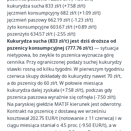
kukurydza sucha 833 zł/t (+7.58 zł/t)
jęczmień konsumpcyjny 682 zł/t (+1.09 zł/t)
jęczmień paszowy 662.19 zł/t (-1.23 zł/t)
żyto konsumpcyjne 603.67 zł/t (+0.89 zł/t)
pszenżyto 634.57 zł/t (-2.55 zł/t)
Kukurydza sucha (833 zł/t) jest dziś droższa od
pszenicy konsumpcyjnej (777.76 zł/t)
— sytuacja
nietypowa, bo zwykle to pszenica wyznacza górę
cennika. Przy ograniczonej podaży suchej kukurydzy
stawki rosną od kilku tygodni. W pierwszym tygodniu
czerwca skupy dokładały do kukurydzy nawet 70 zł/t,
a do pszenicy do 60 zł/t. W połowie miesiąca
kukurydza dalej zyskała (+7.58 zł/t), podczas gdy
pszenica paszowa wyraźnie się cofnęła (-7.50 zł/t).
Na paryskiej giełdzie MATIF kierunek jest odwrotny.
Kontrakt na pszenicę z dostawą we wrześniu
kosztował 202.75 EUR/t (notowanie z 11 czerwca) i w
ciągu miesiąca staniał o 4.5 proc. (-9.50 EUR/t), a w