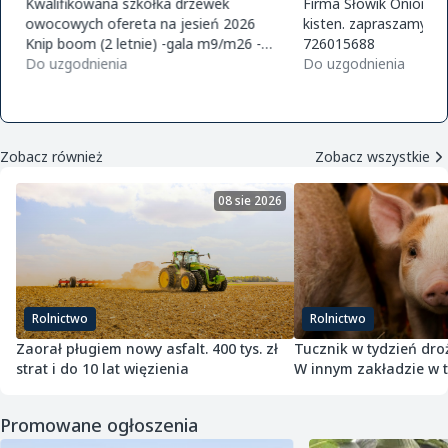
Kwalifikowana szkółka drzewek
Firma Słowik Onions z
owocowych ofereta na jesień 2026
kisten. zapraszamy do
Knip boom (2 letnie) -gala m9/m26 -
726015688
golden m9 -jeronimo m9/m26 -mutsu
Do uzgodnienia
Do uzgodnienia
m9 -paulared m9/m2
Zobacz również
Zobacz wszystkie
08 sie 2026
Rolnictwo
Rolnictwo
Zaorał pługiem nowy asfalt. 400 tys. zł
Tucznik w tydzień droż
strat i do 10 lat więzienia
W innym zakładzie w 
potaniał
Promowane ogłoszenia