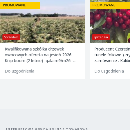
PROMOWANE
PROMOWANE
Sprzedam
Sprzedam
Kwalifikowana szkółka drzewek
Producent Czereśn
owocowych ofereta na jesień 2026
tunele foliowe ) z
Knip boom (2 letnie) -gala m9/m26 -
zamówienie . Kalibrowane , chłodzone i
golden m9 -jeronimo m9/m26 -mutsu
pakowane w karton
Do uzgodnienia
Do uzgodnienia
m9 -paulared m9/m2
INTERNETOWA GIEŁDA ROLNA I TOWAROWA