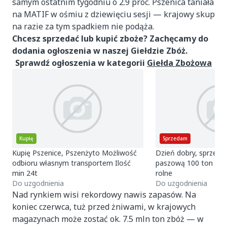
samym ostatnim tygodniu o 2.9 proc. Pszenica taniała
na MATIF w ośmiu z dziewięciu sesji — krajowy skup
na razie za tym spadkiem nie podąża.
Chcesz sprzedać lub kupić zboże? Zachęcamy do
dodania ogłoszenia w naszej Giełdzie Zbóż.
Sprawdź ogłoszenia w kategorii
Giełda Zbożowa
Kupię
Sprzedam
Kupię Pszenice, Pszenżyto Możliwość
Dzień dobry, sprzeda
odbioru własnym transportem Ilość
paszową 100 ton loc
min 24t
rolne
Do uzgodnienia
Do uzgodnienia
Nad rynkiem wisi rekordowy nawis zapasów. Na
koniec czerwca, tuż przed żniwami, w krajowych
magazynach może zostać ok. 7.5 mln ton zbóż — w