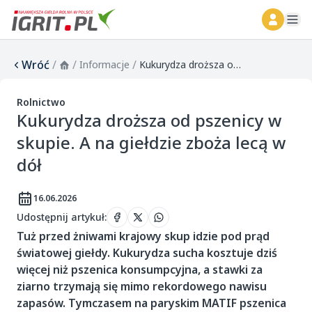
ope
Wróć
/
/
/
Informacje
Kukurydza droższa od pszenicy w skupie. A na giełdzie zboża lecą w dół
Rolnictwo
Kukurydza droższa od pszenicy w
skupie. A na giełdzie zboża lecą w
dół
16.06.2026
Udostępnij artykuł
:
Tuż przed żniwami krajowy skup idzie pod prąd
światowej giełdy. Kukurydza sucha kosztuje dziś
więcej niż pszenica konsumpcyjna, a stawki za
ziarno trzymają się mimo rekordowego nawisu
zapasów. Tymczasem na paryskim MATIF pszenica