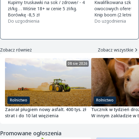
Kupimy truskawki na sok / zdrowe/ - 4
Kwalifikowana szkółk
zł/kg . . Wiśnie 18+ w cenie 5 zł/kg.
owocowych ofereta na
Borówkę -8,5 zł
Knip boom (2 letnie) 
Do uzgodnienia
golden m9 -jeronimo
Do uzgodnienia
m9 -paulared m9/m2
Zobacz również
Zobacz wszystkie
08 sie 2026
Rolnictwo
Rolnictwo
Zaorał pługiem nowy asfalt. 400 tys. zł
Tucznik w tydzień droż
strat i do 10 lat więzienia
W innym zakładzie w 
potaniał
Promowane ogłoszenia