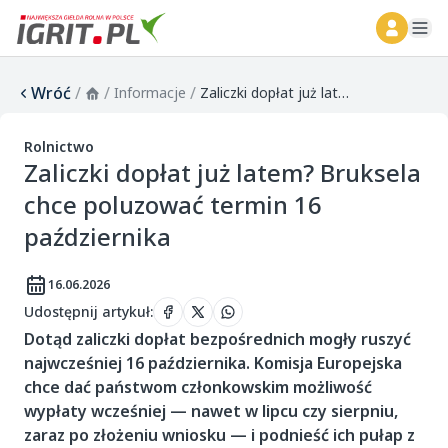
ope
Wróć
/
/
/
Informacje
Zaliczki dopłat już latem? Bruksela chce poluzować termin 16 października
Rolnictwo
Zaliczki dopłat już latem? Bruksela
chce poluzować termin 16
października
16.06.2026
Udostępnij artykuł
:
Dotąd zaliczki dopłat bezpośrednich mogły ruszyć
najwcześniej 16 października. Komisja Europejska
chce dać państwom członkowskim możliwość
wypłaty wcześniej — nawet w lipcu czy sierpniu,
zaraz po złożeniu wniosku — i podnieść ich pułap z