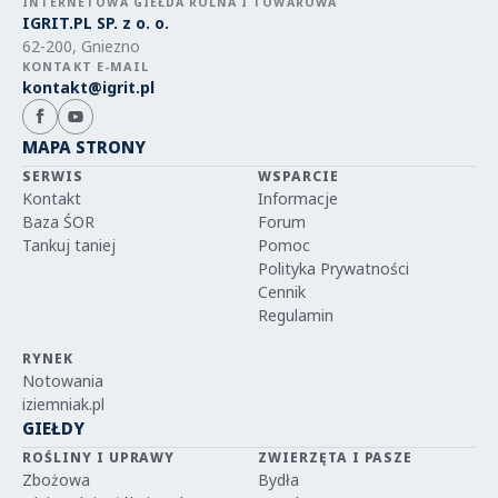
INTERNETOWA GIEŁDA ROLNA I TOWAROWA
IGRIT.PL SP. z o. o.
62-200, Gniezno
KONTAKT E-MAIL
kontakt@igrit.pl
MAPA STRONY
SERWIS
WSPARCIE
Kontakt
Informacje
Baza ŚOR
Forum
Tankuj taniej
Pomoc
Polityka Prywatności
Cennik
Regulamin
RYNEK
Notowania
iziemniak.pl
GIEŁDY
ROŚLINY I UPRAWY
ZWIERZĘTA I PASZE
Zbożowa
Bydła