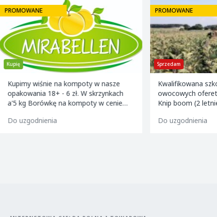
PROMOWANE
PROMOWANE
Kupię
Sprzedam
Kupimy wiśnie na kompoty w nasze
Kwalifikowana szk
opakowania 18+ - 6 zł. W skrzynkach
owocowych ofereta
a'5 kg Borówkę na kompoty w cenie
Knip boom (2 letni
-8,5 zł w skrzynkach a'5kg Truskawki - 4
golden m9 -jeron
Do uzgodnienia
Do uzgodnienia
zl/kg
m9 -paulared m9/