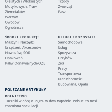
Oleistych i Włóknistych
Trzody
Motylkowych, Traw
Zwierząt
Ziemniaków
Pasz
Warzyw
Owoców
Ogrodnicza
ŚRODKI PRODUKCJI
USŁUGI I POZOSTAŁE
Maszyn i Narzędzi
Samochodowa
Urządzeń, Akcesoriów
Usług
Nawozów, ŚOR
Spożywcza
Opakowań
Grzybów
Paliw Odnawialnych/OZE
Ziół
Pracy
Transportowa
Nieruchomości
Budowlana, Opału
POLECANE ARTYKUŁY
ROLNICTWO
Tuczniki w górę o 29,6% w dwa tygodnie. Polsus: to nosi
znamiona spekulacji