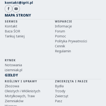
kontakt@igrit.pl
MAPA STRONY
SERWIS
WSPARCIE
Kontakt
Informacje
Baza ŚOR
Forum
Tankuj taniej
Pomoc
Polityka Prywatności
Cennik
Regulamin
RYNEK
Notowania
iziemniak.pl
GIEŁDY
ROŚLINY I UPRAWY
ZWIERZĘTA I PASZE
Zbożowa
Bydła
Oleistych i Włóknistych
Trzody
Motylkowych, Traw
Zwierząt
Ziemniaków
Pasz
Warzyw