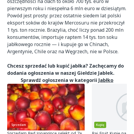
oszczędności na cłach to około 700 tys. euro w
pierwszym roku i niespełna 6 mln euro w dziesiątym.
Powód jest prosty: przez ostatnie siedem lat polski
eksport soków do krajów Mercosuru nie przekroczył
1 tys. ton rocznie. Brazylia, choć liczy ponad 200 mln
konsumentów, importuje raptem 14 tys. ton soku
jabłkowego rocznie — i kupuje go w Chinach,
Argentynie, Chile oraz na Węgrzech, nie w Polsce.
Chcesz sprzedać lub kupić jabłka? Zachęcamy do
dodania ogłoszenia w naszej Giełdzie Jabłek.
Sprawdź ogłoszenia w kategorii
Jabłko
Sprzedam
Kupię
Sprzedam Red Jonaprince selekt od 7+.
Raj Fruit Kupię na sortowanie Ligol Tel