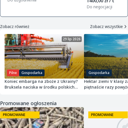
1400,00 zł / t
zamówie
Do negocjacji
Zobacz również
Zobacz wszystkie
29 lip 2026
Pilne
Gospodarka
Gospodarka
Koniec embarga na zboże z Ukrainy?
Hektar ziemi V klasy z
Bruksela naciska w środku polskich
piętnaście razy powyż
żniw
średniej
Promowane ogłoszenia
PROMOWANE
PROMOWANE