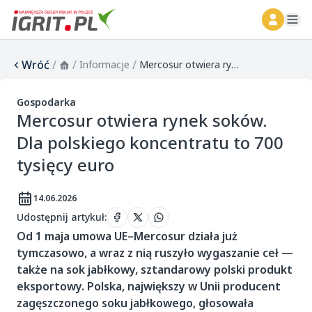
ope
Wróć
/
/
/
Informacje
Mercosur otwiera rynek soków. Dla polskiego koncentratu to 700 tysięcy euro
Gospodarka
Mercosur otwiera rynek soków.
Dla polskiego koncentratu to 700
tysięcy euro
14.06.2026
Udostępnij artykuł
:
Od 1 maja umowa UE–Mercosur działa już
tymczasowo, a wraz z nią ruszyło wygaszanie ceł —
także na sok jabłkowy, sztandarowy polski produkt
eksportowy. Polska, największy w Unii producent
zagęszczonego soku jabłkowego, głosowała