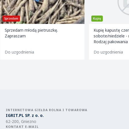
Sprzedam
Kupię
Sprzedam młodą pietruszkę.
Kupię kapustę czerw
Zapraszam
sobote/niedziele -
Rodzaj pakowania 
1000 kg. Kaliber - 
Do uzgodnienia
Do uzgodnienia
INTERNETOWA GIEŁDA ROLNA I TOWAROWA
IGRIT.PL SP. z o. o.
62-200, Gniezno
KONTAKT E-MAIL