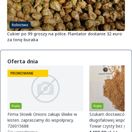
Rolnictwo
Cukier po 99 groszy na półce. Plantator dostanie 32 euro
za tonę buraka
Oferta dnia
PROMOWANE
Kupię
Kupię
Firma Słowik Onions zakupi śliwke w
Szukam dostawców pr
kisten. zapraszamy do wspołpracy.
długofalowej współpra
726015688
Towar czysty bez glifo
Do uzgodnienia
magazynu w Polsce. O