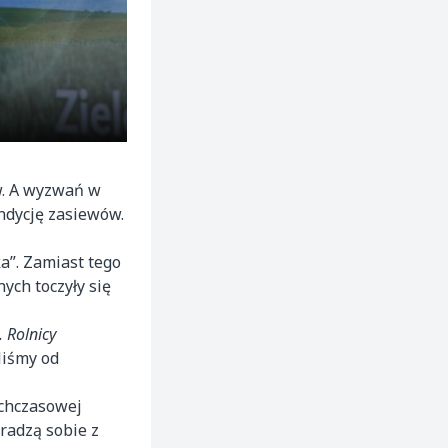
w. A wyzwań w
ndycję zasiewów.
ka”. Zamiast tego
ych toczyły się
 Rolnicy
liśmy od
ychczasowej
radzą sobie z