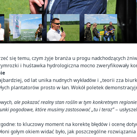
rzeć się temu, czym żyje branża u progu nadchodzących żni
rzymrozki i huśtawka hydrologiczna mocno zweryfikowały ko
bie
ajbardziej, od lat unika nudnych wykładów i „teorii zza biur
yłych plantatorów prosto w łan. Wokół poletek demonstracyjn
wych, ale pokazać realny stan roślin w tym konkretnym regionie.
runki pogodowe, które musimy zastosować „tu i teraz”
– usłysze
zgodne: to kluczowy moment na korektę błędów i ocenę dot
łoni gołym okiem widać było, jak poszczególne rozwiązania 