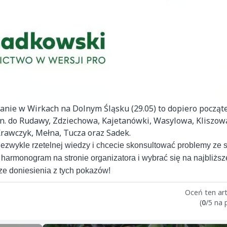
kanie w Wirkach na Dolnym Śląsku (29.05) to dopiero począt
n. do Rudawy, Zdziechowa, Kajetanówki, Wasylowa, Kliszow
Krawczyk, Mełna, Tucza oraz Sadek.
iezwykle rzetelnej wiedzy i chcecie skonsultować problemy ze s
armonogram na stronie organizatora i wybrać się na najbliższ
e doniesienia z tych pokazów!
Oceń ten art
(
0
/5 na