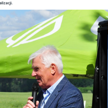
izacji.
P
K
Kupimy trus
zdrowe
cen
Do 