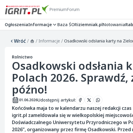
Premium
Forum
Ogłoszenia
Informacje
Baza ŚOR
iziemniak.pl
Notowania
Rab
Wróć
/
/
/
Informacje
Rolnictwo
Osadkowski odsłania k
Polach 2026. Sprawdź, 
późno!
Udostępnij artykuł
:
01.06.2026
Końcówka maja to w kalendarzu naszej redakcji cza
igrit.pl zameldowała się w wielkopolskiej miejscowo
Doświadczalnego Uniwersytetu Przyrodniczego w Poz
2026”, organizowany przez firmę Osadkowski. Przed 