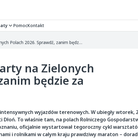
aty
Pomoc
Kontakt
Osadkowski odsłania karty na Zielonych Polach 2026. Sprawdź, zanim będzie za późno!
arty na Zielonych
zanim będzie za
s intensywnych wyjazdów terenowych. W ubiegły wtorek, 2
ści Dłoń. To właśnie tam, na polach Rolniczego Gospodarst
naniu, oficjalnie wystartował tegoroczny cykl warsztató
nami i rolnikami w całym kraju prawdziwy maraton – dora