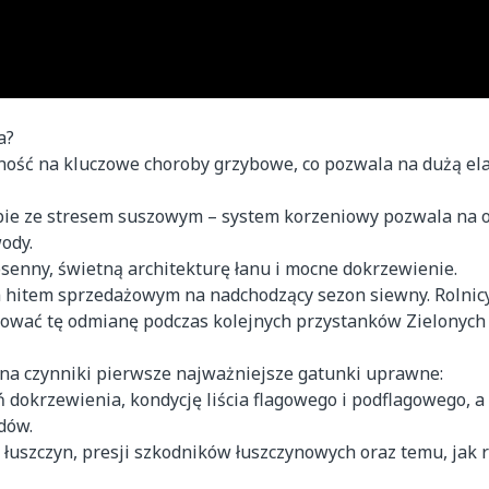
a?
ść na kluczowe choroby grzybowe, co pozwala na dużą el
bie ze stresem suszowym – system korzeniowy pozwala na 
ody.
senny, świetną architekturę łanu i mocne dokrzewienie.
m hitem sprzedażowym na nadchodzący sezon siewny. Rolnic
wować tę odmianę podczas kolejnych przystanków Zielonych 
 na czynniki pierwsze najważniejsze gatunki uprawne:
dokrzewienia, kondycję liścia flagowego i podflagowego, a
dów.
uszczyn, presji szkodników łuszczynowych oraz temu, jak r