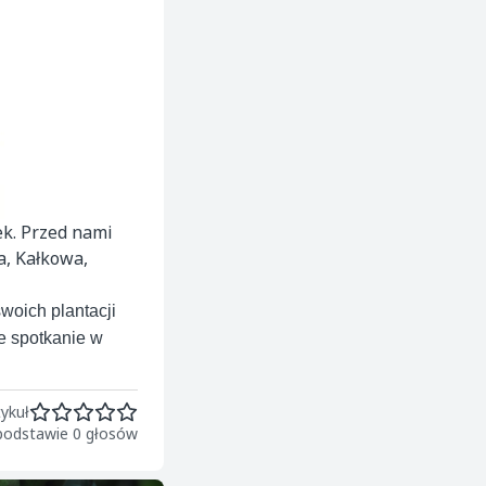
ek. Przed nami
a, Kałkowa,
woich plantacji
e spotkanie w
ykuł
 podstawie 0 głosów