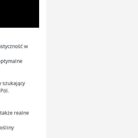
astyczność w
optymalne
y szukający
Pól.
 także realne
ośliny