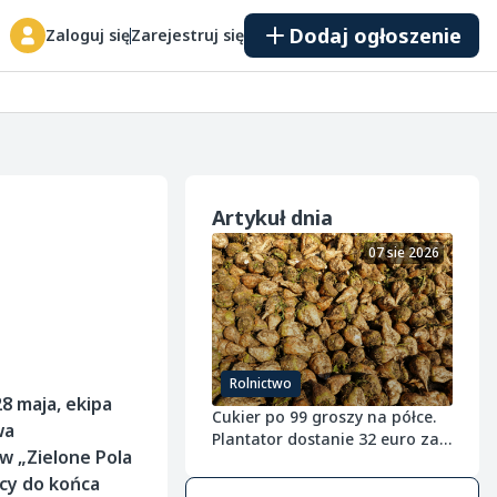
Dodaj ogłoszenie
Zaloguj się
Zarejestruj się
Artykuł dnia
07 sie 2026
Rolnictwo
8 maja, ekipa
Cukier po 99 groszy na półce.
wa
Plantator dostanie 32 euro za
w „Zielone Pola
tonę buraka
dcy do końca