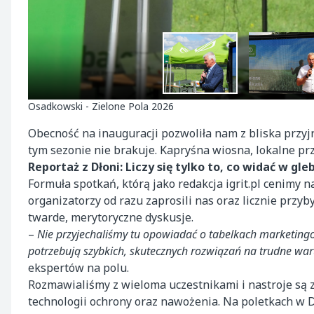
Osadkowski - Zielone Pola 2026
Obecność na inauguracji pozwoliła nam z bliska przyj
tym sezonie nie brakuje. Kapryśna wiosna, lokalne p
Reportaż z Dłoni: Liczy się tylko to, co widać w gle
Formuła spotkań, którą jako redakcja igrit.pl cenimy n
organizatorzy od razu zaprosili nas oraz licznie przyb
twarde, merytoryczne dyskusje.
–
Nie przyjechaliśmy tu opowiadać o tabelkach marketingo
potrzebują szybkich, skutecznych rozwiązań na trudne wa
ekspertów na polu.
Rozmawialiśmy z wieloma uczestnikami i nastroje są 
technologii ochrony oraz nawożenia. Na poletkach w D