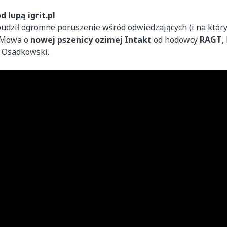
 lupą igrit.pl
udził ogromne poruszenie wśród odwiedzających (i na któr
. Mowa o
nowej pszenicy ozimej Intakt
od hodowcy
RAGT
,
a Osadkowski.