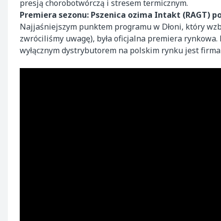
presją chorobotwórczą i stresem termicznym.
Premiera sezonu: Pszenica ozima Intakt (RAGT) pod
Najjaśniejszym punktem programu w Dłoni, który wzb
zwróciliśmy uwagę), była oficjalna premiera rynkowa
wyłącznym dystrybutorem na polskim rynku jest firm