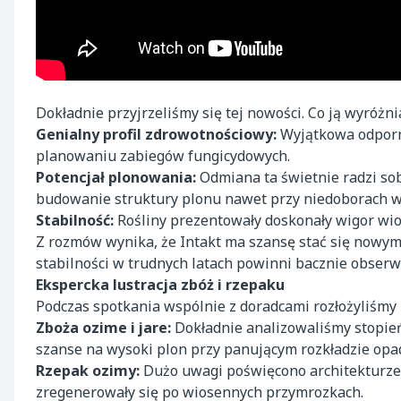
Dokładnie przyjrzeliśmy się tej nowości. Co ją wyróżni
Genialny profil zdrowotnościowy:
Wyjątkowa odporno
planowaniu zabiegów fungicydowych.
Potencjał plonowania:
Odmiana ta świetnie radzi so
budowanie struktury plonu nawet przy niedoborach w
Stabilność:
Rośliny prezentowały doskonały wigor wio
Z rozmów wynika, że Intakt ma szansę stać się nowy
stabilności w trudnych latach powinni bacznie obser
Ekspercka lustracja zbóż i rzepaku
Podczas spotkania wspólnie z doradcami rozłożyliśmy
Zboża ozime i jare:
Dokładnie analizowaliśmy stopień 
szanse na wysoki plon przy panującym rozkładzie opa
Rzepak ozimy:
Dużo uwagi poświęcono architekturze ł
zregenerowały się po wiosennych przymrozkach.