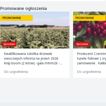
Promowane ogłoszenia
PROMOWANE
PROMOWANE
Sprzedam
Sprzedam
Kwalifikowana szkółka drzewek
Producent Czereśn
owocowych ofereta na jesień 2026
tunele foliowe ) z
Knip boom (2 letnie) -gala m9/m26 -
zamówienie . Kalibrowane , chłodzone i
golden m9 -jeronimo m9/m26 -mutsu
pakowane w karton
Do uzgodnienia
Do uzgodnienia
m9 -paulared m9/m2