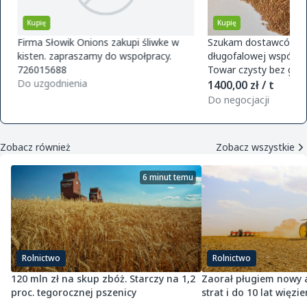
Kupię
Kupię
Firma Słowik Onions zakupi śliwke w
Szukam dostawców pr
kisten. zapraszamy do wspołpracy.
długofalowej współpra
726015688
Towar czysty bez glifo
Do uzgodnienia
magazynu w Polsce. O
1400,00 zł / t
zamówie
Do negocjacji
Zobacz również
Zobacz wszystkie
6 minut temu
Rolnictwo
Rolnictwo
120 mln zł na skup zbóż. Starczy na 1,2
Zaorał pługiem nowy as
proc. tegorocznej pszenicy
strat i do 10 lat więzie