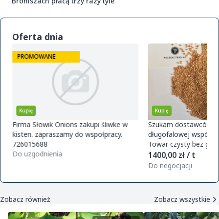
Broniszach płacą trzy razy tyle
Oferta dnia
PROMOWANE
Kupię
Kupię
Firma Słowik Onions zakupi śliwke w
Szukam dostawców pr
kisten. zapraszamy do wspołpracy.
długofalowej współpra
726015688
Towar czysty bez glifo
Do uzgodnienia
magazynu w Polsce. O
1400,00 zł / t
zamówie
Do negocjacji
Zobacz również
Zobacz wszystkie