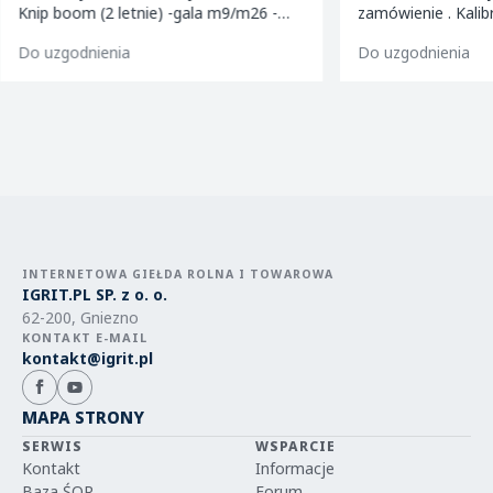
Knip boom (2 letnie) -gala m9/m26 -
zamówienie . Kalibrowane , chłodzone i
golden m9 -jeronimo m9/m26 -mutsu
pakowane w kartony 
Do uzgodnienia
Do uzgodnienia
m9 -paulared m9/m2
INTERNETOWA GIEŁDA ROLNA I TOWAROWA
IGRIT.PL SP. z o. o.
62-200, Gniezno
KONTAKT E-MAIL
kontakt@igrit.pl
MAPA STRONY
SERWIS
WSPARCIE
Kontakt
Informacje
Baza ŚOR
Forum