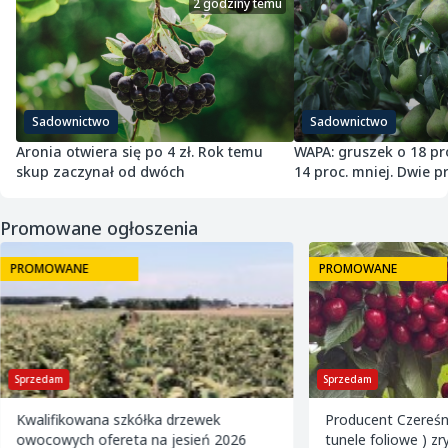
2 godziny temu
Sadownictwo
Sadownictwo
Aronia otwiera się po 4 zł. Rok temu
WAPA: gruszek o 18 pro
skup zaczynał od dwóch
14 proc. mniej. Dwie 
sam sezon
Promowane ogłoszenia
PROMOWANE
PROMOWANE
Sprzedam
Sprzedam
Kwalifikowana szkółka drzewek
Producent Czereśni 
owocowych ofereta na jesień 2026
tunele foliowe ) zr