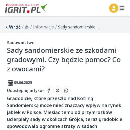
ope
Wróć
/
/
/
Informacje
Sady sandomierskie ze szkodami gradowymi. Czy będzie pomoc? Co z owocami?
Sadownictwo
Sady sandomierskie ze szkodami
gradowymi. Czy będzie pomoc? Co
z owocami?
09.06.2025
Udostępnij artykuł
:
Gradobicie, które przeszło nad Kotliną
Sandomierską może mieć znaczący wpływ na rynek
jabłek w Polsce. Miesiąc temu od przymrozków
ucierpiały sady w okolicach Grójca, teraz gradobicie
spowodowało ogromne straty w sadach