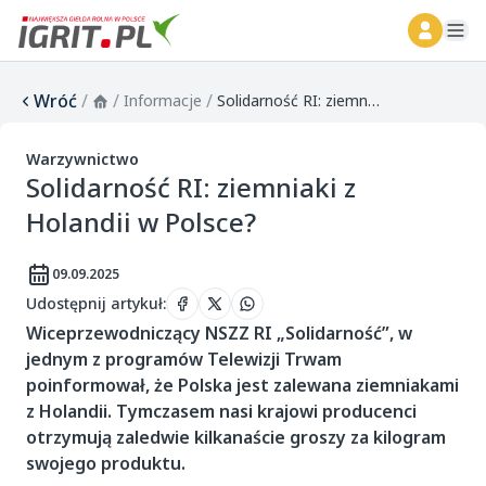
ope
Wróć
/
/
/
Informacje
Solidarność RI: ziemniaki z Holandii w Polsce?
Warzywnictwo
Solidarność RI: ziemniaki z
Holandii w Polsce?
09.09.2025
Udostępnij artykuł
:
Wiceprzewodniczący NSZZ RI „Solidarność”, w
jednym z programów Telewizji Trwam
poinformował, że Polska jest zalewana ziemniakami
z Holandii. Tymczasem nasi krajowi producenci
otrzymują zaledwie kilkanaście groszy za kilogram
swojego produktu.