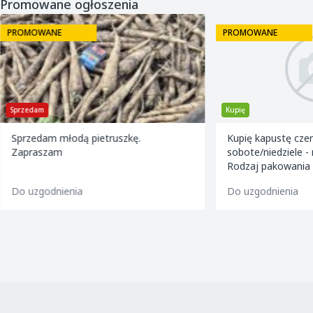
Promowane ogłoszenia
PROMOWANE
PROMOWANE
Sprzedam
Kupię
Sprzedam młodą pietruszkę.
Kupię kapustę czerw
Zapraszam
sobote/niedziele -
Rodzaj pakowania 
1000 kg. Kaliber - 
Do uzgodnienia
Do uzgodnienia