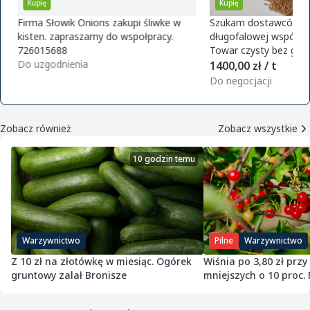
Kupię
Kupię
Firma Słowik Onions zakupi śliwke w
Szukam dostawców pr
kisten. zapraszamy do wspołpracy.
długofalowej współpra
726015688
Towar czysty bez glifo
Do uzgodnienia
magazynu w Polsce. O
1400,00 zł / t
zamówie
Do negocjacji
Zobacz również
Zobacz wszystkie
10 godzin temu
Warzywnictwo
Pilne
Warzywnictwo
Z 10 zł na złotówkę w miesiąc. Ogórek
Wiśnia po 3,80 zł przy
gruntowy zalał Bronisze
mniejszych o 10 proc. 
zawiadamia UOKiK