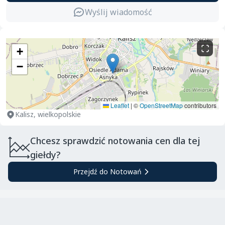
Wyślij wiadomość
+
−
Leaflet
|
©
OpenStreetMap
contributors
Kalisz, wielkopolskie
Chcesz sprawdzić notowania cen dla tej
giełdy?
Przejdź do Notowań