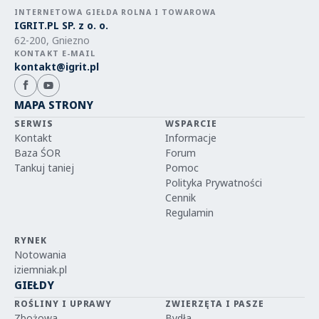
INTERNETOWA GIEŁDA ROLNA I TOWAROWA
IGRIT.PL SP. z o. o.
62-200, Gniezno
KONTAKT E-MAIL
kontakt@igrit.pl
MAPA STRONY
SERWIS
WSPARCIE
Kontakt
Informacje
Baza ŚOR
Forum
Tankuj taniej
Pomoc
Polityka Prywatności
Cennik
Regulamin
RYNEK
Notowania
iziemniak.pl
GIEŁDY
ROŚLINY I UPRAWY
ZWIERZĘTA I PASZE
Zbożowa
Bydła