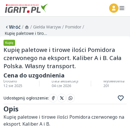
ope
Wróć
/
/
/
/
Giełda Warzyw
Pomidor
Kupię paletowe i tirowe ilości Pomidora czerwonego na eksport. Kaliber A i B. Cała Polska. Własny transport.
Kupię
Kupię paletowe i tirowe ilości Pomidora
czerwonego na eksport. Kaliber A i B. Cała
Polska. Własny transport.
Cena do uzgodnienia
Dodano
Data aktualizacji
Wyświetlenia
12 sie 2025
04 cze 2026
201
Udostępnij ogłoszenie
:
Opis
Kupię paletowe i tirowe ilości Pomidora czerwonego na 
eksport. Kaliber A i B.
