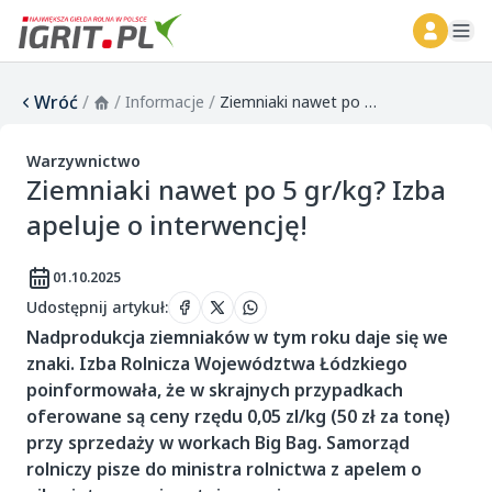
ope
Wróć
/
/
/
Informacje
Ziemniaki nawet po 5 gr/kg? Izba apeluje o interwencję!
Warzywnictwo
Ziemniaki nawet po 5 gr/kg? Izba
apeluje o interwencję!
01.10.2025
Udostępnij artykuł
:
Nadprodukcja ziemniaków w tym roku daje się we
znaki. Izba Rolnicza Województwa Łódzkiego
poinformowała, że w skrajnych przypadkach
oferowane są ceny rzędu 0,05 zl/kg (50 zł za tonę)
przy sprzedaży w workach Big Bag. Samorząd
rolniczy pisze do ministra rolnictwa z apelem o