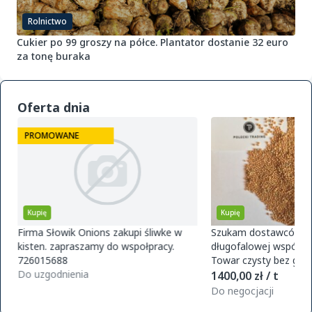
Rolnictwo
Cukier po 99 groszy na półce. Plantator dostanie 32 euro
za tonę buraka
Oferta dnia
PROMOWANE
Kupię
Kupię
Firma Słowik Onions zakupi śliwke w
Szukam dostawców pr
kisten. zapraszamy do wspołpracy.
długofalowej współpra
726015688
Towar czysty bez glifo
Do uzgodnienia
magazynu w Polsce. O
1400,00 zł / t
zamówie
Do negocjacji