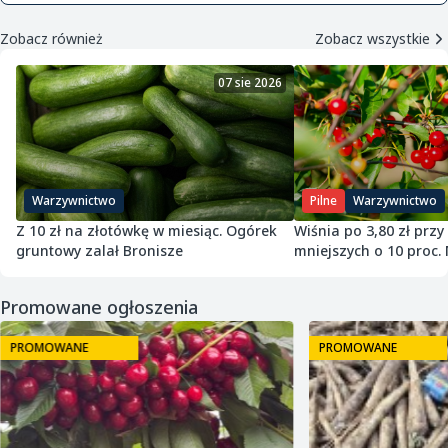
Zobacz również
Zobacz wszystkie
07 sie 2026
Warzywnictwo
Pilne
Warzywnictwo
Z 10 zł na złotówkę w miesiąc. Ogórek
Wiśnia po 3,80 zł przy
gruntowy zalał Bronisze
mniejszych o 10 proc. 
zawiadamia UOKiK
Promowane ogłoszenia
PROMOWANE
PROMOWANE