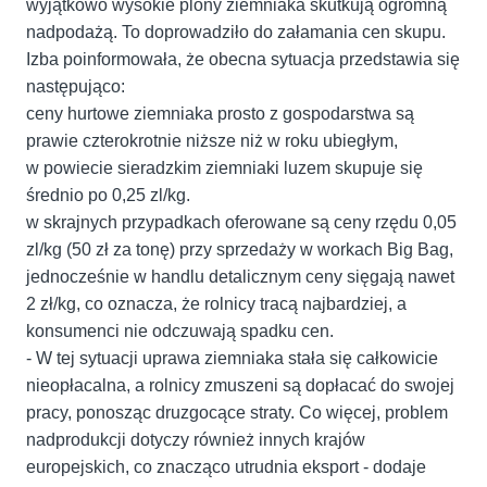
wyjątkowo wysokie plony ziemniaka skutkują ogromną
nadpodażą. To doprowadziło do załamania cen skupu.
Izba poinformowała, że obecna sytuacja przedstawia się
następująco:
ceny hurtowe ziemniaka prosto z gospodarstwa są
prawie czterokrotnie niższe niż w roku ubiegłym,
w powiecie sieradzkim ziemniaki luzem skupuje się
średnio po 0,25 zl/kg.
w skrajnych przypadkach oferowane są ceny rzędu 0,05
zl/kg (50 zł za tonę) przy sprzedaży w workach Big Bag,
jednocześnie w handlu detalicznym ceny sięgają nawet
2 zł/kg, co oznacza, że rolnicy tracą najbardziej, a
konsumenci nie odczuwają spadku cen.
- W tej sytuacji uprawa ziemniaka stała się całkowicie
nieopłacalna, a rolnicy zmuszeni są dopłacać do swojej
pracy, ponosząc druzgocące straty. Co więcej, problem
nadprodukcji dotyczy również innych krajów
europejskich, co znacząco utrudnia eksport - dodaje