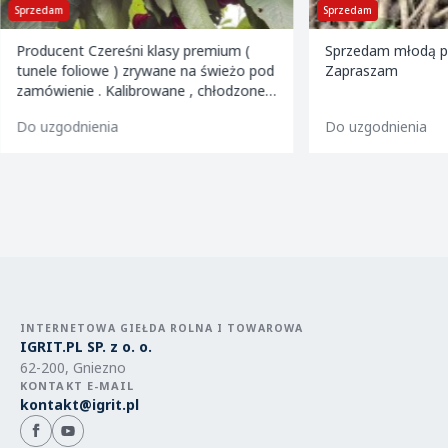
Sprzedam
Sprzedam
Producent Czereśni klasy premium (
Sprzedam młodą pi
tunele foliowe ) zrywane na świeżo pod
Zapraszam
zamówienie . Kalibrowane , chłodzone i
pakowane w kartony 2 i 5 kg oraz 599
Do uzgodnienia
Do uzgodnienia
INTERNETOWA GIEŁDA ROLNA I TOWAROWA
IGRIT.PL SP. z o. o.
62-200, Gniezno
KONTAKT E-MAIL
kontakt@igrit.pl