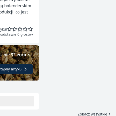
ają holenderskim
ukcji, co jest
ykuł
 podstawie 0 głosów
tanie 32 euro za
tępny artykuł
Zobacz wszystkie