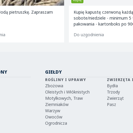
Kupię
ą pietruszkę. Zapraszam
Kupię kapustę czerwoną każdą iloś
sobote/niedziele - minimum 5 ton! Rod
pakowania - kartonboks po 900-
Kaliber - 1,2kg - 4 kg. Odbió
a
Do uzgodnienia
ONY
GIEŁDY
ROŚLINY I UPRAWY
ZWIERZĘTA 
Zbożowa
Bydła
Oleistych i Włóknistych
Trzody
Motylkowych, Traw
Zwierząt
Ziemniaków
Pasz
Warzyw
Owoców
Ogrodnicza