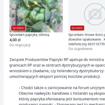
Sprzedam
Sprzedam
Sprzedam paprykę zieloną
Sprzedam tirowe ilości 
dowolne opakowanie . 
4,00 zł
telefoniczny 663116770
Do negocjacji
Do uzgodnienia
Związek Producentów Papryki RP apeluje do ministra r
granicach RP oraz w centrach dystrybucyjnych w oparc
wnioskiem o zbadanie, czy holenderscy dystrybutorz
umożliwiających eksport poniżej kosztów produkcji.
- Chodzi także o zainicjowanie na forum unijny
Obecnie nadwyżki handlowe z Holandii są ekspor
której papryka oferowana jest konsumentom nierza
producenci papryki. - Stosowany jest tu mecha