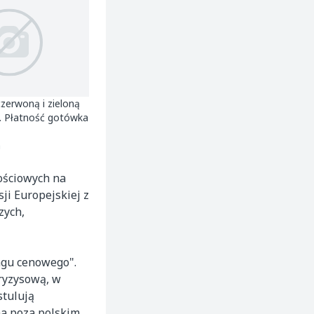
Kupię
czerwoną i zieloną
Kupię paprykę czerwoną DUŻE
g. Płatność gotówka
ILOŚCI
Do uzgodnienia
a
kościowych na
ji Europejskiej z
zych,
ngu cenowego".
kryzysową, w
stulują
na poza polskim