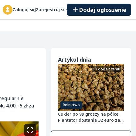
Dodaj ogłoszenie
Zaloguj się
Zarejestruj się
Artykuł dnia
17 godzin temu
regularnie
 4.00 - 5 zł za
Rolnictwo
Cukier po 99 groszy na półce.
Plantator dostanie 32 euro za
tonę buraka