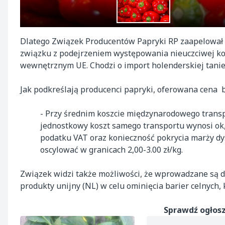
Dlatego Związek Producentów Papryki RP zaapelował do
związku z podejrzeniem występowania nieuczciwej ko
wewnętrznym UE. Chodzi o import holenderskiej tanie
Jak podkreślają producenci papryki, oferowana cena b
- Przy średnim koszcie międzynarodowego transpo
jednostkowy koszt samego transportu wynosi ok, 
podatku VAT oraz konieczność pokrycia marży dys
oscylować w granicach 2,00-3.00 zł/kg.
Związek widzi także możliwości, że wprowadzane są do 
produkty unijny (NL) w celu ominięcia barier celnych,
Sprawdź ogłosz