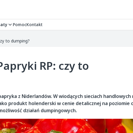
aty
Pomoc
Kontakt
czy to dumping?
apryki RP: czy to
papryka z Niderlandów. W wiodących sieciach handlowych 
 produkt holenderski w cenie detalicznej na poziomie ok.
 możliwość działań dumpingowych.