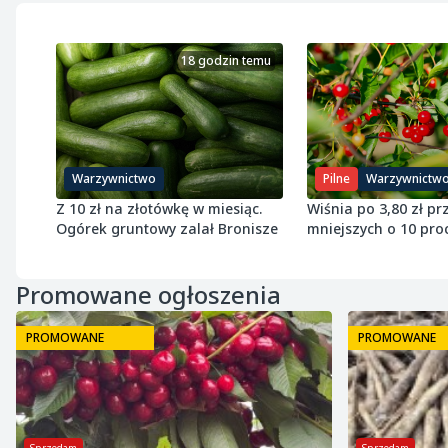
18 godzin temu
Warzywnictwo
Pilne
Warzywnictw
Z 10 zł na złotówkę w miesiąc.
Wiśnia po 3,80 zł pr
Ogórek gruntowy zalał Bronisze
mniejszych o 10 proc
zawiadamia UOKiK
Promowane ogłoszenia
PROMOWANE
PROMOWANE