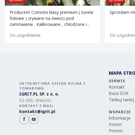
Sprzedam
Sprzedam
Producent Czereśni klasy premium ( tunele
Sprzedam młod
foliowe ) zrywane na świeżo pod
zamówienie . Kalibrowane , chłodzone i
pakowane w kartony 2 i 5 kg oraz 599
Do uzgodnienia
Do uzgodnieni
MAPA STR
SERWIS
INTERNETOWA GIEŁDA ROLNA I
Kontakt
TOWAROWA
Baza ŚOR
IGRIT.PL SP. z o. o.
Tankuj taniej
62-200, Gniezno
KONTAKT E-MAIL
kontakt@igrit.pl
WSPARCIE
Informacje
Forum
Pomoc