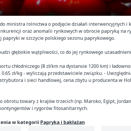
 ministra rolnictwa o podjęcie działań interwencyjnych i 
nkurencji oraz anomalii rynkowych w obrocie papryką na r
j papryki w szczycie polskiego sezonu paprykowego.
udzi głębokie wątpliwości, co do jej rynkowego uzasadnieni
rtu chłodniczego (8 zł/km na dystansie 1200 km) i ładownoś
0.65 zł/kg - wyliczają przedstawiciele związku. - Uwzględn
trybutora i sieci handlowej, cena zbytu u producenta w Ho
obrotu towary z krajów trzecich (np. Maroko, Egipt, Jordani
 kontyngentów i rygorów fitosanitarnych.
enia w kategorii
Papryka i bakłażan