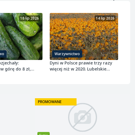
18 lip 2026
14 lip 2026
wo
Warzywnictwo
ozjechały:
Dyni w Polsce prawie trzy razy
w górę do 8 zł,
więcej niż w 2020. Lubelskie
dół o połowę
ciągnie rekord
PROMOWANE