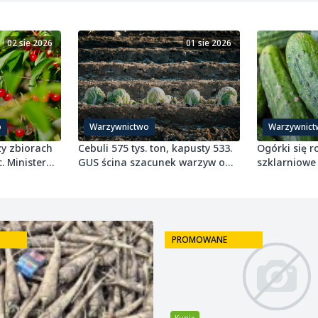
02 sie 2026
01 sie 2026
o
Warzywnictwo
Warzywnict
zy zbiorach
Cebuli 575 tys. ton, kapusty 533.
Ogórki się r
. Minister
GUS ścina szacunek warzyw o
szklarniowe 
4,5%
gruntowe w 
PROMOWANE