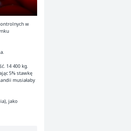
kontrolnych w
ynku
a.
ć. 14 400 kg.
iając 5% stawkę
landii musiałaby
a), jako