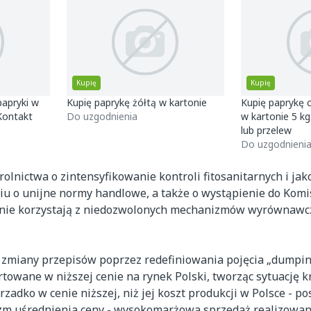
Kupię
Kupię
papryki w
Kupię paprykę żółtą w kartonie
Kupię paprykę 
Kontakt
Do uzgodnienia
w kartonie 5 k
lub przelew
Do uzgodnieni
olnictwa o zintensyfikowanie kontroli fitosanitarnych i ja
iu o unijne normy handlowe, a także o wystąpienie do Komis
y nie korzystają z niedozwolonych mechanizmów wyrównawc
m zmiany przepisów poprzez redefiniowania pojęcia „dumpi
towane w niższej cenie na rynek Polski, tworząc sytuację 
dko w cenie niższej, niż jej koszt produkcji w Polsce - po
nizm uśrednienia ceny - wysokomarżowa sprzedaż realizowa