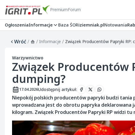
Premium
Forum
Ogłoszenia
Informacje
Baza ŚOR
iziemniak.pl
Notowania
Rab
Wróć
/
/
/
Informacje
Związek Producentów Papryki RP: 
Warzywnictwo
Związek Producentów P
dumping?
Udostępnij artykuł
:
17.04.2026
Niepokój polskich producentów papryki budzi tania 
wprowadzana jest do obrotu papryka deklarowana jako
kilogram. Związek Producentów Papryki RP widzi tu