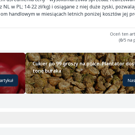
 NL w PL; 14-22 zł/kg) i osiągane z niej duże zyski, pozwal
om handlowym w miesiącach letnich poniżej kosztów jej prod
Oceń ten art
(
0
/5 na
Cukier po 99 groszy na półce. Plantator dos
tonę buraka
artykuł
Nas