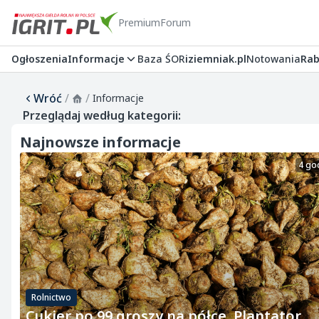
Premium
Forum
Ogłoszenia
Informacje
Baza ŚOR
iziemniak.pl
Notowania
Rab
Wróć
/
/
Informacje
Przeglądaj według kategorii:
Najnowsze informacje
4 go
Rolnictwo
Cukier po 99 groszy na półce. Plantator