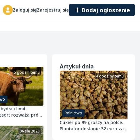
Dodaj ogłoszenie
Zaloguj się
Zarejestruj się
Artykuł dnia
5 godzin temu
4 godziny temu
two
bydła i limit
Rolnictwo
esort rozważa próg
y
Cukier po 99 groszy na półce.
Plantator dostanie 32 euro za
06 sie 2026
tonę buraka