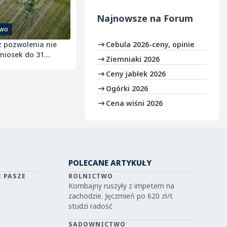
Najnowsze na
Forum
two
z pozwolenia nie
Cebula 2026-ceny, opinie
Wniosek do 31
Ziemniaki 2026
.
Ceny jabłek 2026
Ogórki 2026
Cena wiśni 2026
POLECANE ARTYKUŁY
I PASZE
ROLNICTWO
Kombajny ruszyły z impetem na
zachodzie. Jęczmień po 620 zł/t
studzi radość
SADOWNICTWO