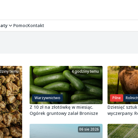
aty
Pomoc
Kontakt
dziny temu
4 godziny temu
Warzywnictwo
Pilne
Rolnic
Z 10 zł na złotówkę w miesiąc.
Dziesięć sztuk 
Ogórek gruntowy zalał Bronisze
wyczerpany. R
8 ton wołowin
06 sie 2026