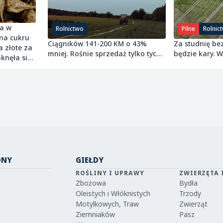
ia w
Rolnictwo
Pilne
Rolnic
ona cukru
Ciągników 141-200 KM o 43%
Za studnię be
 złote za
mniej. Rośnie sprzedaż tylko tych
będzie kary. 
knęła się
najmniejszych
grudnia 2027 r
estaje się
ONY
GIEŁDY
ROŚLINY I UPRAWY
ZWIERZĘTA 
Zbożowa
Bydła
Oleistych i Włóknistych
Trzody
Motylkowych, Traw
Zwierząt
Ziemniaków
Pasz