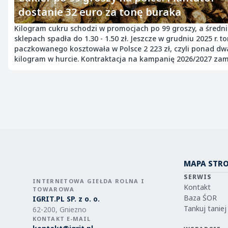
dostanie 32 euro za tonę buraka
Kilogram cukru schodzi w promocjach po 99 groszy, a średn
sklepach spadła do 1.30 - 1.50 zł. Jeszcze w grudniu 2025 r. t
paczkowanego kosztowała w Polsce 2 223 zł, czyli ponad dwa
kilogram w hurcie. Kontraktacja na kampanię 2026/2027 zam
na 32 euro netto za tonę buraka o zawartości cukru 16 proc.
Plantatorzy mówią wprost, że przy tych stawkach uprawa prz
spinać.
MAPA STR
SERWIS
INTERNETOWA GIEŁDA ROLNA I
Kontakt
TOWAROWA
Baza ŚOR
IGRIT.PL SP. z o. o.
Tankuj taniej
62-200, Gniezno
KONTAKT E-MAIL