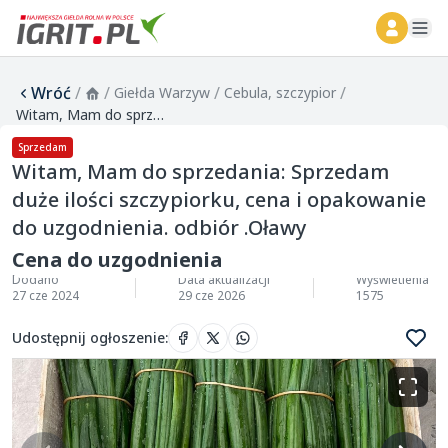
ope
Wróć
/
/
/
/
Giełda Warzyw
Cebula, szczypior
Witam, Mam do sprzedania: Sprzedam duże ilości szczypiorku, cena i opakowanie do uzgodnienia. odbiór .Oławy
Sprzedam
Witam, Mam do sprzedania: Sprzedam
duże ilości szczypiorku, cena i opakowanie
do uzgodnienia. odbiór .Oławy
Cena do uzgodnienia
Dodano
Data aktualizacji
Wyświetlenia
27 cze 2024
29 cze 2026
1575
Udostępnij ogłoszenie
: