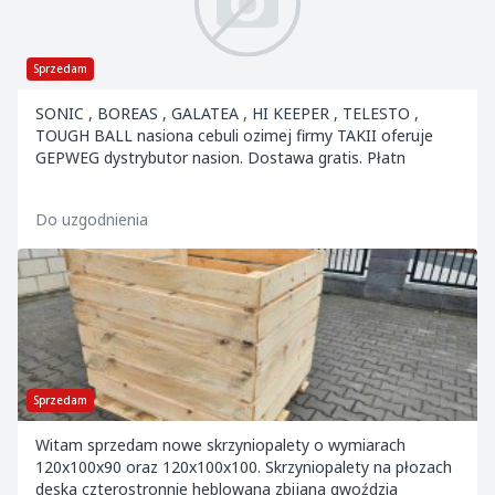
Sprzedam
SONIC , BOREAS , GALATEA , HI KEEPER , TELESTO ,
TOUGH BALL nasiona cebuli ozimej firmy TAKII oferuje
GEPWEG dystrybutor nasion. Dostawa gratis. Płatn
Do uzgodnienia
Sprzedam
Witam sprzedam nowe skrzyniopalety o wymiarach
120x100x90 oraz 120x100x100. Skrzyniopalety na płozach
deska czterostronnie heblowana zbijana gwoździa