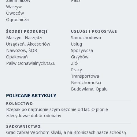
Ziemniaków
Pasz
Warzyw
Owoców
Ogrodnicza
ŚRODKI PRODUKCJI
USŁUGI I POZOSTAŁE
Maszyn i Narzędzi
Samochodowa
Urządzeń, Akcesoriów
Usług
Nawozów, ŚOR
Spożywcza
Opakowań
Grzybów
Paliw Odnawialnych/OZE
Ziół
Pracy
Transportowa
Nieruchomości
Budowlana, Opału
POLECANE ARTYKUŁY
ROLNICTWO
Rzepak po najtrudniejszym sezonie od lat. O plonie
zdecydował dobór odmiany
SADOWNICTWO
Grad zabrał Włochom śliwki, a na Broniszach nasze schodzą