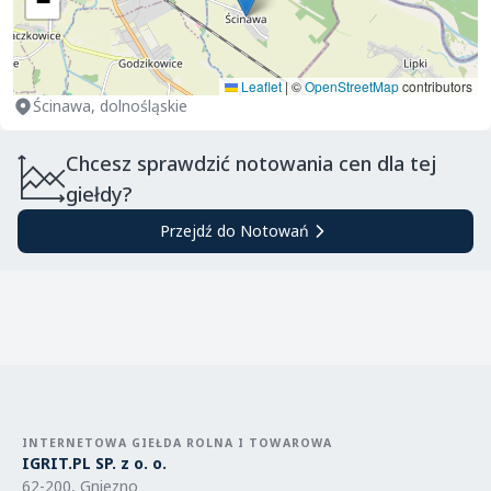
−
Leaflet
|
©
OpenStreetMap
contributors
Ścinawa, dolnośląskie
Chcesz sprawdzić notowania cen dla tej
giełdy?
Przejdź do Notowań
INTERNETOWA GIEŁDA ROLNA I TOWAROWA
IGRIT.PL SP. z o. o.
62-200, Gniezno