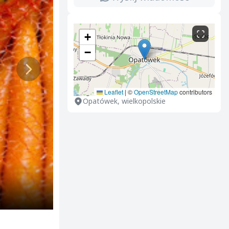
+
−
Leaflet
|
©
OpenStreetMap
contributors
Opatówek, wielkopolskie