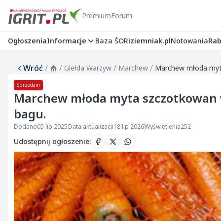
Premium
Forum
Ogłoszenia
Informacje
Baza ŚOR
iziemniak.pl
Notowania
Rab
Wróć
/
/
/
/
Giełda Warzyw
Marchew
Marchew młoda myta
Sprzedam
Marchew młoda myta szczotkowan w
bagu.
Dodano
05 lip 2025
Data aktualizacji
18 lip 2026
Wyświetlenia
252
Udostępnij ogłoszenie
: