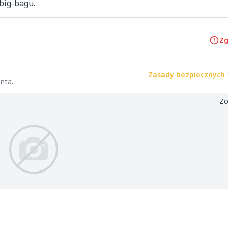
big-bagu.
Zg
Zasady bezpiecznych 
nta.
Zo