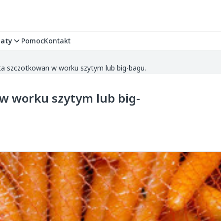
aty
Pomoc
Kontakt
 szczotkowan w worku szytym lub big-bagu.
 worku szytym lub big-