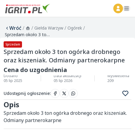
ope
Wróć
/
/
/
/
Giełda Warzyw
Ogórek
Sprzedam około 3 ton ogórka drobnego oraz kiszeniak. Odmiany partnerokarpne
Sprzedam
Sprzedam około 3 ton ogórka drobnego
oraz kiszeniak. Odmiany partnerokarpne
Cena do uzgodnienia
Dodano
Data aktualizacji
Wyświetlenia
05 lip 2025
05 lip 2026
209
Udostępnij ogłoszenie
:
Opis
Sprzedam około 3 ton ogórka drobnego oraz kiszeniak. 
Odmiany partnerokarpne