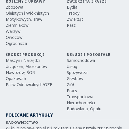
ROŚLINY I UPRAWY
ZWIERZĘTA I PASZE
Zbożowa
Bydła
Oleistych i Włóknistych
Trzody
Motylkowych, Traw
Zwierząt
Ziemniaków
Pasz
Warzyw
Owoców
Ogrodnicza
ŚRODKI PRODUKCJI
USŁUGI I POZOSTAŁE
Maszyn i Narzędzi
Samochodowa
Urządzeń, Akcesoriów
Usług
Nawozów, ŚOR
Spożywcza
Opakowań
Grzybów
Paliw Odnawialnych/OZE
Ziół
Pracy
Transportowa
Nieruchomości
Budowlana, Opału
POLECANE ARTYKUŁY
SADOWNICTWO
Wiśni o połowę mniej niż rok temu. Ceny ruszyły trzy tygodnie