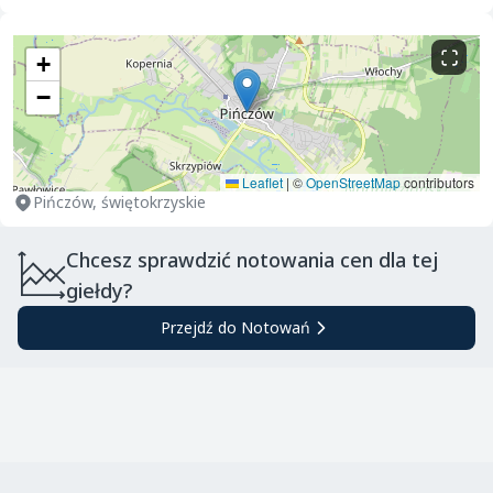
+
−
Leaflet
|
©
OpenStreetMap
contributors
Pińczów, świętokrzyskie
Chcesz sprawdzić notowania cen dla tej
giełdy?
Przejdź do Notowań