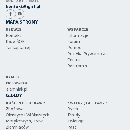
KONTAKT E-MAIL
kontakt@igrit.pl
MAPA STRONY
SERWIS
WSPARCIE
Kontakt
Informacje
Baza ŚOR
Forum
Tankuj taniej
Pomoc
Polityka Prywatności
Cennik
Regulamin
RYNEK
Notowania
iziemniak.pl
GIEŁDY
ROŚLINY I UPRAWY
ZWIERZĘTA I PASZE
Zbożowa
Bydła
Oleistych i Włóknistych
Trzody
Motylkowych, Traw
Zwierząt
Ziemniaków
Pasz