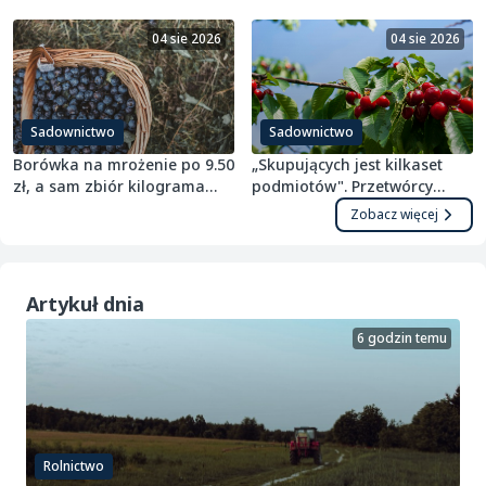
rejestracji, a maszyn poniżej 30 KM przybyło o 26%.
Przyczepy wypadły jeszcze gorzej, bo o 27% od początku
04 sie 2026
04 sie 2026
roku.
Sadownictwo
Sadownictwo
Borówka na mrożenie po 9.50
„Skupujących jest kilkaset
zł, a sam zbiór kilograma
podmiotów". Przetwórcy
kosztuje do 4 zł
odpowiadają na zarzut
Zobacz więcej
zmowy przy wiśni
Artykuł dnia
6 godzin temu
Rolnictwo