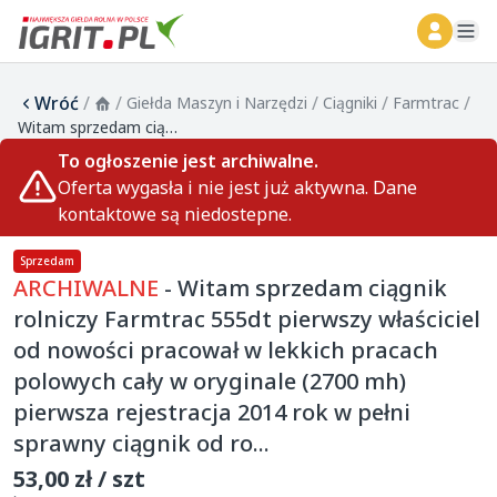
ope
Wróć
/
/
/
/
/
Giełda Maszyn i Narzędzi
Ciągniki
Farmtrac
Witam sprzedam ciągnik rolniczy Farmtrac 555dt pierwszy właściciel od nowości pracował w lekkich pracach polowych cały w oryginale (2700 mh) pierwsza rejestracja 2014 rok w pełni sprawny ciągnik od ro...
To ogłoszenie jest archiwalne.
Oferta wygasła i nie jest już aktywna. Dane
kontaktowe są niedostepne.
Sprzedam
ARCHIWALNE
- Witam sprzedam ciągnik
rolniczy Farmtrac 555dt pierwszy właściciel
od nowości pracował w lekkich pracach
polowych cały w oryginale (2700 mh)
pierwsza rejestracja 2014 rok w pełni
sprawny ciągnik od ro...
53,00 zł / szt