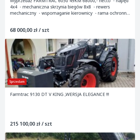
Wyprzedaż FARMTRAC 6050 49KM 68000,- netto - napęd
4x4 - mechaniczna skrzynia biegów 8x8 - rewers
mechaniczny - wspomaganie kierownicy - rama ochronna
- udźwig podnośnika TUZ 1530 kg...
68 000,00 zł / szt
Sprzedam
Farmtrac 9130 DT V KING ,WERSJA ELEGANCE !!!
215 100,00 zł / szt