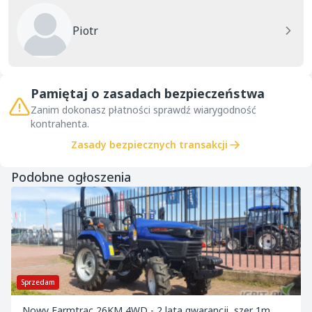
Piotr
Pamiętaj o zasadach bezpieczeństwa
Zanim dokonasz płatności sprawdź wiarygodność
kontrahenta.
Zasady bezpiecznych transakcji
Podobne ogłoszenia
Sprzedam
Nowy Farmtrac 26KM 4WD - 2 lata gwarancji, szer 1m,