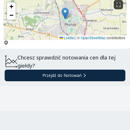
+
−
Leaflet
|
©
OpenStreetMap
contributors
Chcesz sprawdzić notowania cen dla tej
giełdy?
Przejdź do Notowań