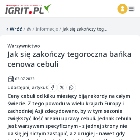
ope
Wróć
/
/
/
Informacje
Jak się zakończy tegoroczna bańka cenowa cebuli
Warzywnictwo
Jak się zakończy tegoroczna bańka
cenowa cebuli
03.07.2023
Udostępnij artykuł
:
Ceny cebuli od kilku miesięcy biją rekordy na całym
świecie. Z tego powodu w wielu krajach Europy i
zachodniej Azji zdecydowano, by w tym sezonie
zwiększyć ilość areału uprawy cebuli. Jednak cebula
jest warzywem specyficznym - z jednej strony nie
da się jej niczym zastąpić, a z drugiej - nawet gdy