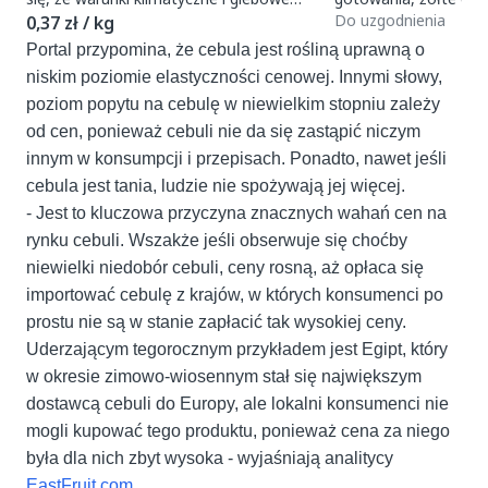
są idealne do uprawy świeżej cebuli. Jak
używać w wielu przep
Do uzgodnienia
0,37 zł / kg
je zaws
Portal przypomina, że cebula jest rośliną uprawną o
niskim poziomie elastyczności cenowej. Innymi słowy,
poziom popytu na cebulę w niewielkim stopniu zależy
od cen, ponieważ cebuli nie da się zastąpić niczym
innym w konsumpcji i przepisach. Ponadto, nawet jeśli
cebula jest tania, ludzie nie spożywają jej więcej.
- Jest to kluczowa przyczyna znacznych wahań cen na
rynku cebuli. Wszakże jeśli obserwuje się choćby
niewielki niedobór cebuli, ceny rosną, aż opłaca się
importować cebulę z krajów, w których konsumenci po
prostu nie są w stanie zapłacić tak wysokiej ceny.
Uderzającym tegorocznym przykładem jest Egipt, który
w okresie zimowo-wiosennym stał się największym
dostawcą cebuli do Europy, ale lokalni konsumenci nie
mogli kupować tego produktu, ponieważ cena za niego
była dla nich zbyt wysoka - wyjaśniają analitycy
EastFruit.com
.