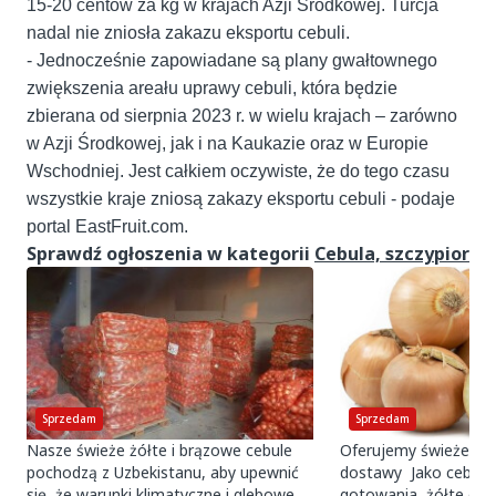
15-20 centów za kg w krajach Azji Środkowej. Turcja
nadal nie zniosła zakazu eksportu cebuli.
- Jednocześnie zapowiadane są plany gwałtownego
zwiększenia areału uprawy cebuli, która będzie
zbierana od sierpnia 2023 r. w wielu krajach – zarówno
w Azji Środkowej, jak i na Kaukazie oraz w Europie
Wschodniej. Jest całkiem oczywiste, że do tego czasu
wszystkie kraje zniosą zakazy eksportu cebuli - podaje
portal EastFruit.com.
Sprawdź ogłoszenia w kategorii
Cebula, szczypior
Sprzedam
Sprzedam
Nasze świeże żółte i brązowe cebule
Oferujemy świeże żół
pochodzą z Uzbekistanu, aby upewnić
dostawy Jako cebula 
się, że warunki klimatyczne i glebowe
gotowania, żółte ce