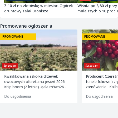
Z 10 zł na złotówkę w miesiąc. Ogórek
Wiśnia po 3,80 zł przy
gruntowy zalał Bronisze
mniejszych o 10 proc. 
zawiadamia UOKiK
Promowane ogłoszenia
PROMOWANE
PROMOWANE
Sprzedam
Sprzedam
Kwalifikowana szkółka drzewek
Producent Czereśn
owocowych ofereta na jesień 2026
tunele foliowe ) z
Knip boom (2 letnie) -gala m9/m26 -
zamówienie . Kalibrowane , chłodzone i
golden m9 -jeronimo m9/m26 -mutsu
pakowane w karton
Do uzgodnienia
Do uzgodnienia
m9 -paulared m9/m2