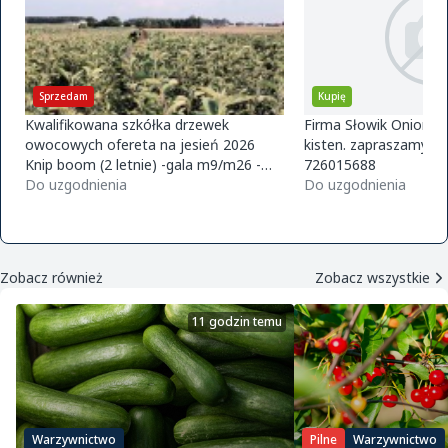
Sprzedam
Kupię
Kwalifikowana szkółka drzewek
Firma Słowik Onions z
owocowych ofereta na jesień 2026
kisten. zapraszamy do
Knip boom (2 letnie) -gala m9/m26 -
726015688
golden m9 -jeronimo m9/m26 -mutsu
Do uzgodnienia
Do uzgodnienia
m9 -paulared m9/m2
Zobacz również
Zobacz wszystkie
11 godzin temu
Warzywnictwo
Pilne
Warzywnictwo