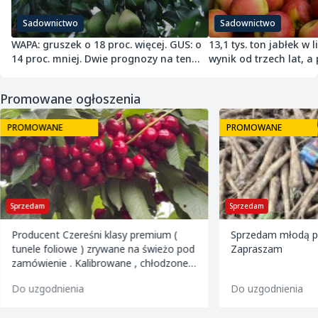
Sadownictwo
Sadownictwo
WAPA: gruszek o 18 proc. więcej. GUS: o
13,1 tys. ton jabłek w 
14 proc. mniej. Dwie prognozy na ten
wynik od trzech lat, a
sam sezon
nie ma
Promowane ogłoszenia
PROMOWANE
PROMOWANE
Sprzedam
Sprzedam
Producent Czereśni klasy premium (
Sprzedam młodą pi
tunele foliowe ) zrywane na świeżo pod
Zapraszam
zamówienie . Kalibrowane , chłodzone i
pakowane w kartony 2 i 5 kg oraz 599
Do uzgodnienia
Do uzgodnienia