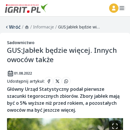
ope
Wróć
/
/
/
Informacje
GUS:Jabłek będzie więcej. Innych owoców także
Sadownictwo
GUS:Jabłek będzie więcej. Innych
owoców także
01.08.2022
Udostępnij artykuł
:
Główny Urząd Statystyczny podał pierwsze
szacunki tegorocznych zbiorów. Zbory jabłek mają
być o 5% wyższe niż przed rokiem, a pozostałych
owoców ma być jeszcze więcej.