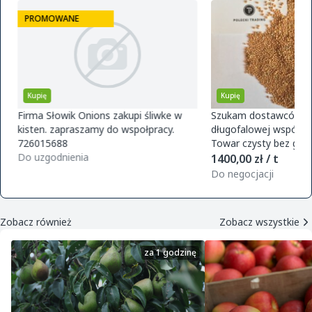
PROMOWANE
Kupię
Kupię
Firma Słowik Onions zakupi śliwke w
Szukam dostawców pr
kisten. zapraszamy do wspołpracy.
długofalowej współpra
726015688
Towar czysty bez glifo
Do uzgodnienia
magazynu w Polsce. O
1400,00 zł / t
zamówie
Do negocjacji
Zobacz również
Zobacz wszystkie
za 1 godzinę