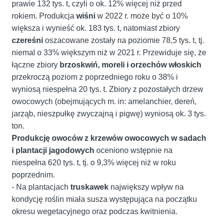
prawie 132 tys. t, czyli o ok. 12% więcej niż przed
rokiem. Produkcja
wiśni
w 2022 r. może być o 10%
większa i wynieść ok. 183 tys. t, natomiast zbiory
czereśni
oszacowane zostały na poziomie 78,5 tys. t, tj.
niemal o 33% większym niż w 2021 r. Przewiduje się, że
łączne zbiory
brzoskwiń, moreli i orzechów włoskich
przekroczą poziom z poprzedniego roku o 38% i
wyniosą niespełna 20 tys. t. Zbiory z pozostałych drzew
owocowych (obejmujących m. in: amelanchier, dereń,
jarząb, nieszpułkę zwyczajną i pigwę) wyniosą ok. 3 tys.
ton.
Produkcję owoców z krzewów owocowych w sadach
i plantacji jagodowych
oceniono wstępnie na
niespełna 620 tys. t, tj. o 9,3% więcej niż w roku
poprzednim.
- Na plantacjach
truskawek
największy wpływ na
kondycję roślin miała susza występująca na początku
okresu wegetacyjnego oraz podczas kwitnienia.