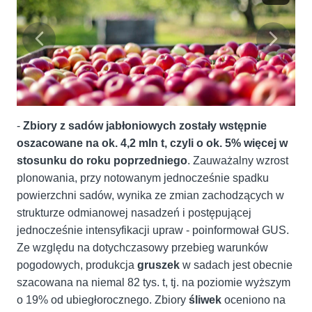
-
Zbiory z sadów jabłoniowych zostały wstępnie
oszacowane na ok. 4,2 mln t, czyli o ok. 5% więcej w
stosunku do roku poprzedniego
. Zauważalny wzrost
plonowania, przy notowanym jednocześnie spadku
powierzchni sadów, wynika ze zmian zachodzących w
strukturze odmianowej nasadzeń i postępującej
jednocześnie intensyfikacji upraw - poinformował GUS.
Ze względu na dotychczasowy przebieg warunków
pogodowych, produkcja
gruszek
w sadach jest obecnie
szacowana na niemal 82 tys. t, tj. na poziomie wyższym
o 19% od ubiegłorocznego. Zbiory
śliwek
oceniono na