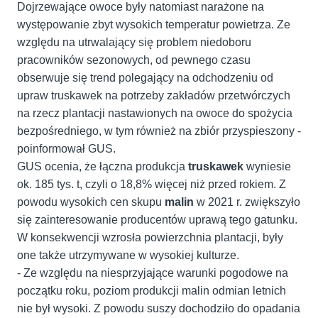
Dojrzewające owoce były natomiast narażone na
występowanie zbyt wysokich temperatur powietrza. Ze
względu na utrwalający się problem niedoboru
pracowników sezonowych, od pewnego czasu
obserwuje się trend polegający na odchodzeniu od
upraw truskawek na potrzeby zakładów przetwórczych
na rzecz plantacji nastawionych na owoce do spożycia
bezpośredniego, w tym również na zbiór przyspieszony -
poinformował GUS.
GUS ocenia, że łączna produkcja
truskawek
wyniesie
ok. 185 tys. t, czyli o 18,8% więcej niż przed rokiem. Z
powodu wysokich cen skupu
malin
w 2021 r. zwiększyło
się zainteresowanie producentów uprawą tego gatunku.
W konsekwencji wzrosła powierzchnia plantacji, były
one także utrzymywane w wysokiej kulturze.
- Ze względu na niesprzyjające warunki pogodowe na
początku roku, poziom produkcji malin odmian letnich
nie był wysoki. Z powodu suszy dochodziło do opadania