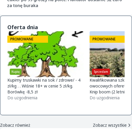
za tonę buraka
Oferta dnia
PROMOWANE
PROMOWANE
Kupię
Sprzedam
Kupimy truskawki na sok / zdrowe/ - 4
Kwalifikowana szkółk
zł/kg . . Wiśnie 18+ w cenie 5 zł/kg.
owocowych ofereta na
Borówkę -8,5 zł
Knip boom (2 letnie) 
Do uzgodnienia
golden m9 -jeronimo
Do uzgodnienia
m9 -paulared m9/m2
Zobacz również
Zobacz wszystkie