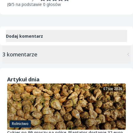
(
0
/5 na podstawie 0 głosów
Dodaj komentarz
3 komentarze
Artykuł dnia
07 sie 2026
Rolnictwo
Cukier po 99 groszy na półce. Plantator dostanie 32 euro