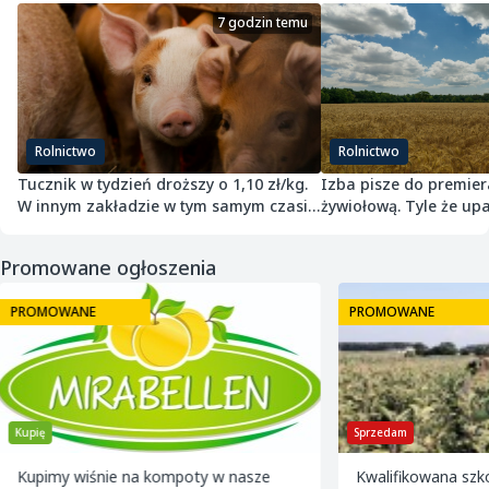
7 godzin temu
Rolnictwo
Rolnictwo
Tucznik w tydzień droższy o 1,10 zł/kg.
Izba pisze do premier
W innym zakładzie w tym samym czasie
żywiołową. Tyle że upa
potaniał
przepisach nie jest
Promowane ogłoszenia
PROMOWANE
PROMOWANE
Kupię
Sprzedam
Kupimy wiśnie na kompoty w nasze
Kwalifikowana szk