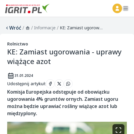
ope
Wróć
/
/
/
Informacje
KE: Zamiast ugorowania - uprawy wiążące azot
Rolnictwo
KE: Zamiast ugorowania - uprawy
wiążące azot
31.01.2024
Udostępnij artykuł
:
Komisja Europejska odstępuje od obowiązku
ugorowania 4% gruntów ornych. Zamiast ugoru
można będzie uprawiać rośliny wiążące azot lub
międzyplony.