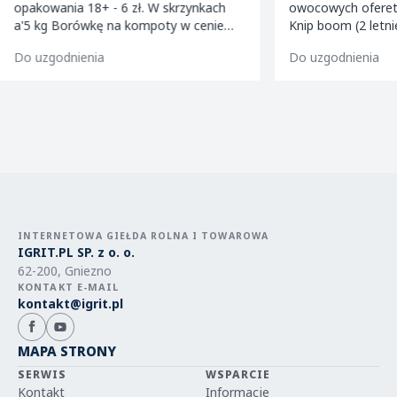
opakowania 18+ - 6 zł. W skrzynkach
owocowych ofereta
a'5 kg Borówkę na kompoty w cenie
Knip boom (2 letni
-8,5 zł w skrzynkach a'5kg Truskawki - 4
golden m9 -jeron
Do uzgodnienia
Do uzgodnienia
zl/kg
m9 -paulared m9/
INTERNETOWA GIEŁDA ROLNA I TOWAROWA
IGRIT.PL SP. z o. o.
62-200, Gniezno
KONTAKT E-MAIL
kontakt@igrit.pl
MAPA STRONY
SERWIS
WSPARCIE
Kontakt
Informacje