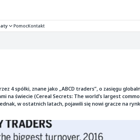
aty
Pomoc
Kontakt
ez 4 spółki, znane jako „ABCD traders”, o zasięgu globa
i na świecie (Cereal Secrets: The world’s largest commo
Jednak, w ostatnich latach, pojawili się nowi gracze na ryn