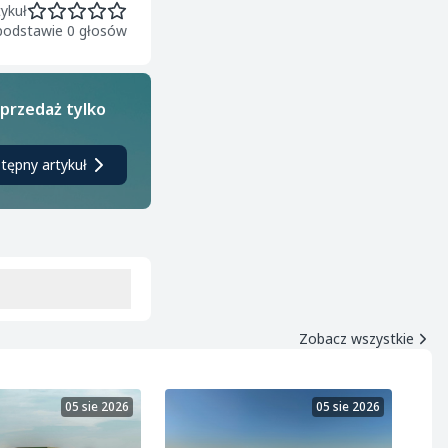
ykuł
 podstawie 0 głosów
sprzedaż tylko
tępny artykuł
Zobacz wszystkie
05 sie 2026
05 sie 2026