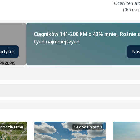
Oceń ten art
(
0
/5 na
Ciągników 141-200 KM o 43% mniej. Rośnie 
tych najmniejszych
artykuł
Nas
 godzin temu
14 godzin temu