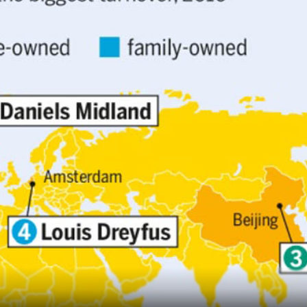
P
K
Kupimy trus
zdrowe
cen
Do 