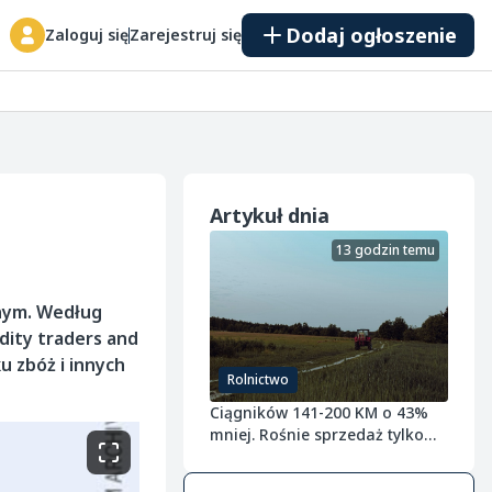
Dodaj ogłoszenie
Zaloguj się
Zarejestruj się
Artykuł dnia
13 godzin temu
lnym. Według
dity traders and
ku zbóż i innych
Rolnictwo
Ciągników 141-200 KM o 43%
mniej. Rośnie sprzedaż tylko
tych najmniejszych