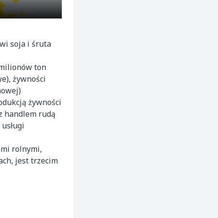
i soja i śruta
 milionów ton
e), żywności
nowej)
rodukcją żywności
az handlem rudą
 usługi
mi rolnymi,
ch, jest trzecim