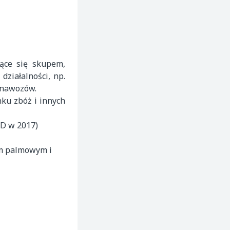
jące się skupem,
ziałalności, np.
ą nawozów.
nku zbóż i innych
SD w 2017)
em palmowym i