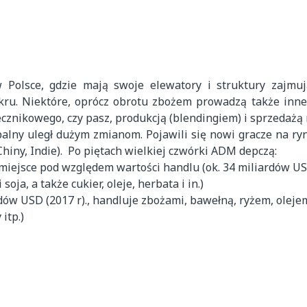
w Polsce, gdzie mają swoje elewatory i struktury zajmu
ru. Niektóre, oprócz obrotu zbożem prowadzą także inne d
ecznikowego, czy pasz, produkcją (blendingiem) i sprzedaż
balny uległ dużym zmianom. Pojawili się nowi gracze na ry
hiny, Indie). Po piętach wielkiej czwórki ADM depczą:
e miejsce pod względem wartości handlu (ok. 34 miliardów U
ja, a także cukier, oleje, herbata i in.)
dów USD (2017 r)., handluje zbożami, bawełną, ryżem, olej
itp.)