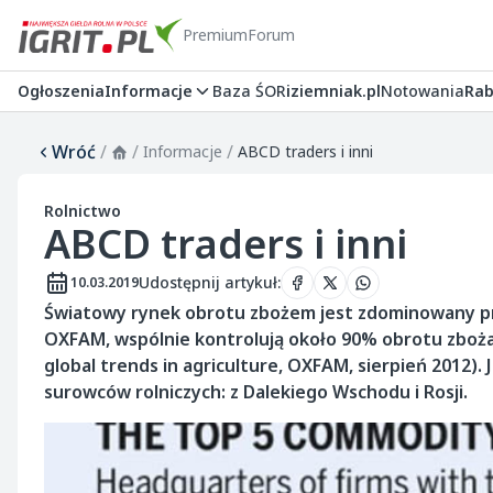
Premium
Forum
Ogłoszenia
Informacje
Baza ŚOR
iziemniak.pl
Notowania
Rab
Wróć
/
/
/
Informacje
ABCD traders i inni
Rolnictwo
ABCD traders i inni
Udostępnij artykuł
:
10.03.2019
Światowy rynek obrotu zbożem jest zdominowany prz
OXFAM, wspólnie kontrolują około 90% obrotu zbożam
global trends in agriculture, OXFAM, sierpień 2012). 
surowców rolniczych: z Dalekiego Wschodu i Rosji.