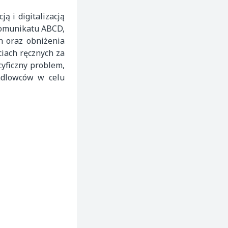
ą i digitalizacją
komunikatu ABCD,
h oraz obniżenia
ciach ręcznych za
yficzny problem,
andlowców w celu