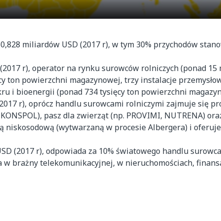
0,828 miliardów USD (2017 r), w tym 30% przychodów stanow
(2017 r), operator na rynku surowców rolniczych (ponad 15
 ton powierzchni magazynowej, trzy instalacje przemysłow
ru i bioenergii (ponad 734 tysięcy ton powierzchni magazy
2017 r), oprócz handlu surowcami rolniczymi zajmuje się p
twa KONSPOL), pasz dla zwierząt (np. PROVIMI, NUTRENA) or
lą niskosodową (wytwarzaną w procesie Albergera) i oferuje
USD (2017 r), odpowiada za 10% światowego handlu surowca
a w brażny telekomunikacyjnej, w nieruchomościach, finansa