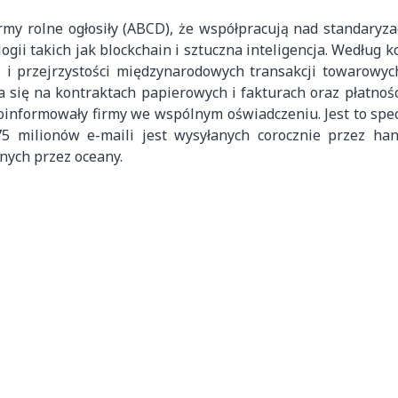
my rolne ogłosiły (ABCD), że współpracują nad standaryzacj
i takich jak blockchain i sztuczna inteligencja. Według 
i i przejrzystości międzynarodowych transakcji towarowyc
a się na kontraktach papierowych i fakturach oraz płatnoś
informowały firmy we wspólnym oświadczeniu. Jest to spec
 275 milionów e-maili jest wysyłanych corocznie przez h
nych przez oceany.