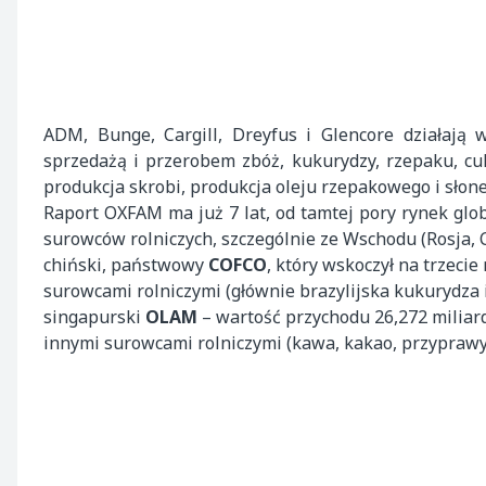
ADM, Bunge, Cargill, Dreyfus i Glencore działają 
sprzedażą i przerobem zbóż, kukurydzy, rzepaku, cuk
produkcja skrobi, produkcja oleju rzepakowego i słon
Raport OXFAM ma już 7 lat, od tamtej pory rynek glo
surowców rolniczych, szczególnie ze Wschodu (Rosja, C
chiński, państwowy
COFCO
, który wskoczył na trzeci
surowcami rolniczymi (głównie brazylijska kukurydza i so
singapurski
OLAM
– wartość przychodu 26,272 miliar
innymi surowcami rolniczymi (kawa, kakao, przyprawy 